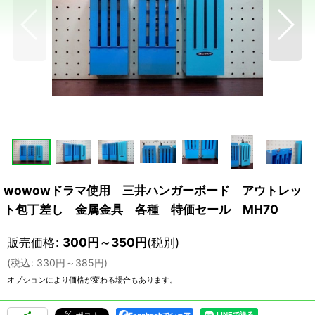
wowowドラマ使用 三井ハンガーボード アウトレッ
ト包丁差し 金属金具 各種 特価セール MH70
販売価格
:
300
円
～350
円
(税別)
(
税込
:
330
円
～385
円
)
オプションにより価格が変わる場合もあります。