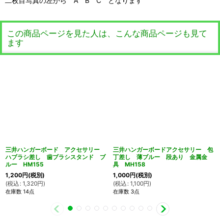
二枚目写真の左から A B C となります
この商品ページを見た人は、こんな商品ページも見て
ます
三井ハンガーボード アクセサリー
三井ハンガーボードアクセサリー 包
ハブラシ差し 歯ブラシスタンド ブ
丁差し 薄ブルー 段あり 金属金
ルー HM155
具 MH158
1,200
円
(税別)
1,000
円
(税別)
(
税込
:
1,320
円
)
(
税込
:
1,100
円
)
在庫数 14点
在庫数 3点