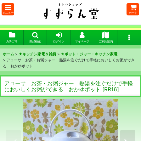
メニュー
カート
カテゴリ
商品検索
ログイン
マイページ
ご利用案内
ホーム
>
★キッチン家電＆雑貨
>
☆ポット・ジャー・キッチン家電
>
アローサ お茶・お粥ジャー 熱湯を注ぐだけで手軽においしくお粥ができ
る おかゆポット
アローサ お茶・お粥ジャー 熱湯を注ぐだけで手軽
においしくお粥ができる おかゆポット
[
RR16
]