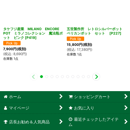
タケフジ産業 MILANO ENCORE
五世製作所 レトロシルバーポット
POT ミラノコレクション 魔法瓶ポ
ペリカンポット セット
[
P227
]
ット ピンク
[
P419
]
15,800
円
(税別)
7,900
円
(税別)
(
税込
:
17,380
円
)
(
税込
:
8,690
円
)
在庫数 1点
在庫数 1点
ホーム
ショッピングカート
マイページ
お気に入り
最近チェックしたアイテ
店長お勧め＆人気商品
ム