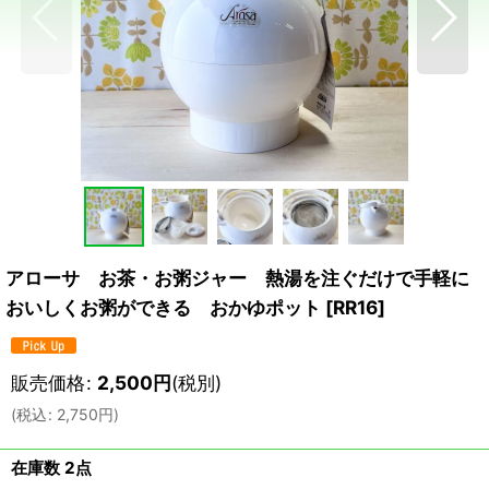
アローサ お茶・お粥ジャー 熱湯を注ぐだけで手軽に
おいしくお粥ができる おかゆポット
[
RR16
]
販売価格
:
2,500
円
(税別)
(
税込
:
2,750
円
)
在庫数 2点