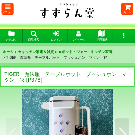
メニュー
カート
カテゴリ
商品検索
ログイン
マイページ
ご利用案内
ホーム
>
★キッチン家電＆雑貨
>
☆ポット・ジャー・キッチン家電
>
TIGER 魔法瓶 テーブルポット プッシュポン マタン 1ℓ
TIGER 魔法瓶 テーブルポット プッシュポン マ
タン 1ℓ
[
P378
]