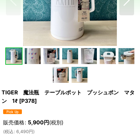
TIGER 魔法瓶 テーブルポット プッシュポン マタ
ン 1ℓ
[
P378
]
販売価格
:
5,900
円
(税別)
(
税込
:
6,490
円
)