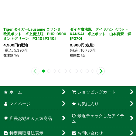
Tiger タイガーLausanne ロザンヌ
ダイヤ魔法瓶 ダイヤハンドポット
欧風ポット 卓上魔法瓶 PHR–0500
KANSAI 卓上ポット 山本寛斎 蝶
ミントグリーン P340
[
P340
]
[
P370
]
4,900
円
(税別)
9,800
円
(税別)
(
税込
:
5,390
円
)
(
税込
:
10,780
円
)
在庫数 1点
在庫数 1点
ホーム
ショッピングカート
マイページ
お気に入り
最近チェックしたアイテ
店長お勧め＆人気商品
ム
特定商取引法表示
お問い合わせ