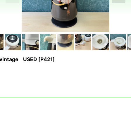
tage USED
[
P421
]