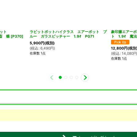
ポット
ラビットポットハイクラス エアーポット ブ
象印籐エアーポ
斎 蝶
[
P370
]
ルー ガラスピッチャー 1.9ℓ PG71
ト 1.9ℓ 
5,900
円
(税別)
(
税込
:
6,490
円
)
12,800
円
(税別
在庫数 1点
(
税込
:
14,080
在庫数 1点