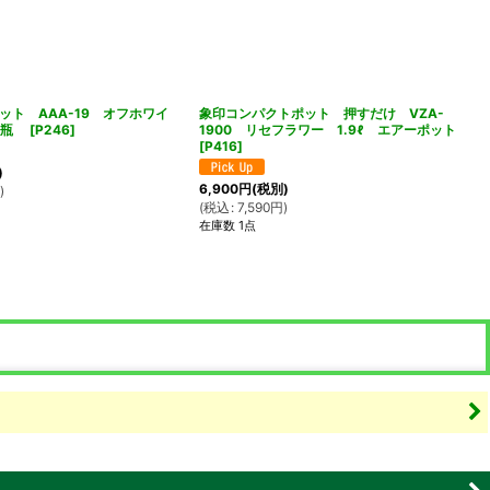
ット AAA-19 オフホワイ
象印コンパクトポット 押すだけ VZA-
魔法瓶
[
P246
]
1900 リセフラワー 1.9ℓ エアーポット
[
P416
]
)
6,900
円
(税別)
円
)
(
税込
:
7,590
円
)
在庫数 1点