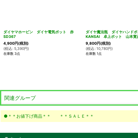
ダイヤマホービン ダイヤ電気ポット 赤
ダイヤ魔法瓶 ダイヤハンド
SD367
KANSAI 卓上ポット 山本寛
4,900
円
(税別)
9,800
円
(税別)
(
税込
:
5,390
円
)
(
税込
:
10,780
円
)
在庫数 3点
在庫数 1点
関連グループ
●＊＊お値下げ商品＊＊ ＊＊ＳＡＬＥ＊＊