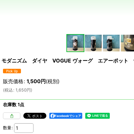
モダニズム ダイヤ VOGUE ヴォーグ エアーポット vin
販売価格
:
1,500
円
(税別)
(
税込
:
1,650
円
)
在庫数 1点
Facebookでシェア
数量
: