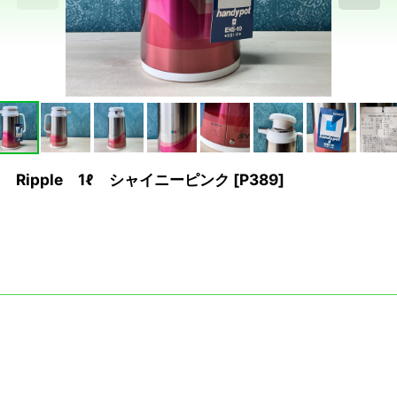
 Ripple 1ℓ シャイニーピンク
[
P389
]