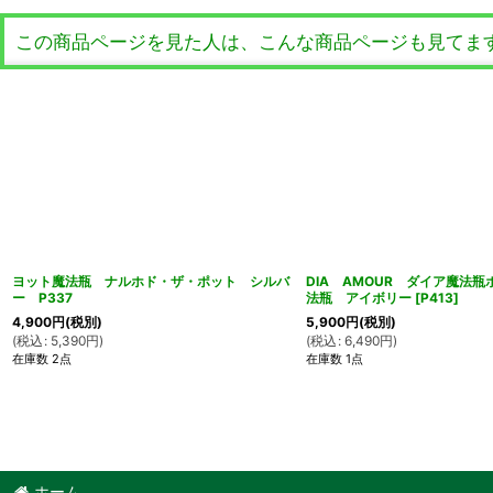
この商品ページを見た人は、こんな商品ページも見てま
ヨット魔法瓶 ナルホド・ザ・ポット シルバ
DIA AMOUR ダイア魔法
ー P337
法瓶 アイボリー
[
P413
]
4,900
円
(税別)
5,900
円
(税別)
(
税込
:
5,390
円
)
(
税込
:
6,490
円
)
在庫数 2点
在庫数 1点
ホーム