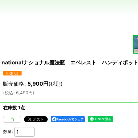
nationalナショナル魔法瓶 エベレスト ハンディポット
販売価格
:
5,900
円
(税別)
(
税込
:
6,490
円
)
在庫数 1点
Facebookでシェア
数量
: