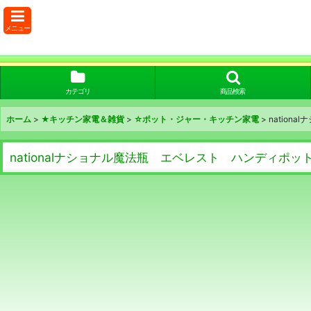
メニュー
カテゴリ
商品検索
ホーム
>
★キッチン家電＆雑貨
>
☆ポット・ジャー・キッチン家電
>
nation
nationalナショナル魔法瓶 エベレスト ハンディポット