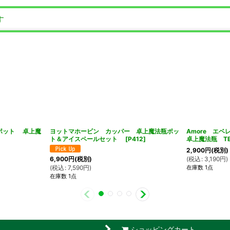
す
瓶ポット 卓上魔
ヨットマホービン カッパー 卓上魔法瓶ポッ
Amore エ
ト＆アイスペールセット
[
P412
]
卓上魔法瓶 TEA
2,900
円
(税別)
(
税込
:
3,190
円
)
6,900
円
(税別)
在庫数 1点
(
税込
:
7,590
円
)
在庫数 1点
ショッピングカート