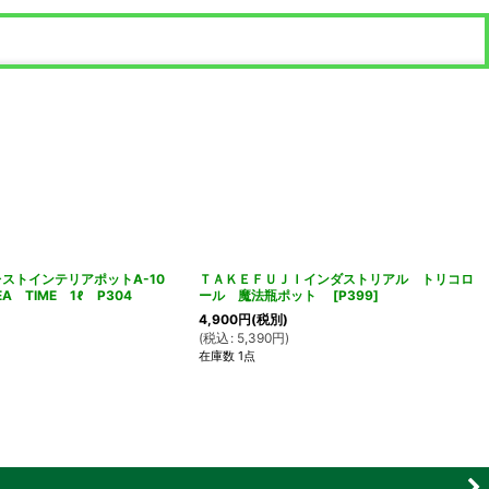
ベレストインテリアポットA-10
ＴＡＫＥＦＵＪＩインダストリアル トリコロ
 TIME 1ℓ P304
ール 魔法瓶ポット
[
P399
]
4,900
円
(税別)
(
税込
:
5,390
円
)
在庫数 1点