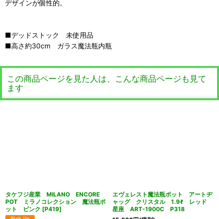
デザインが個性的。
■デッドストック 未使用品
■高さ約30cm ガラス魔法瓶内瓶
この商品ページを見た人は、こんな商品ページも見て
ます
タケフジ産業 MILANO ENCORE
エヴェレスト魔法瓶ポット アートヂ
POT ミラノコレクション 魔法瓶ポ
ャッグ クリスタル 1.9ℓ レッド
ット ピンク
[
P419
]
星座 ART-1900C P318