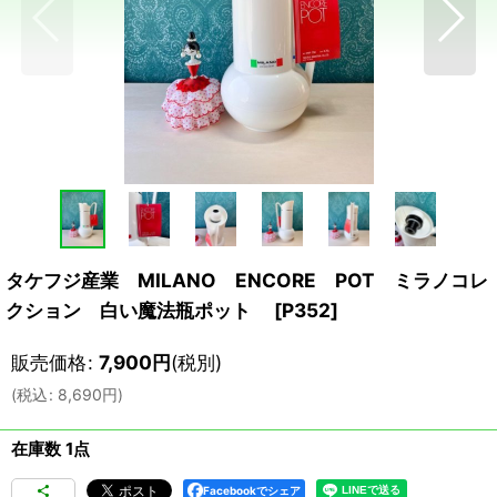
タケフジ産業 MILANO ENCORE POT ミラノコレ
クション 白い魔法瓶ポット
[
P352
]
販売価格
:
7,900
円
(税別)
(
税込
:
8,690
円
)
在庫数 1点
Facebookでシェア