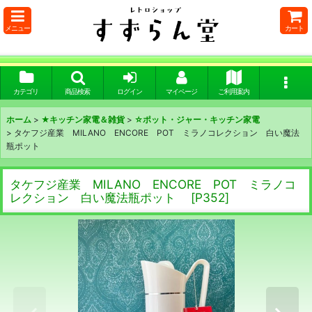
メニュー
カート
カテゴリ
商品検索
ログイン
マイページ
ご利用案内
ホーム
>
★キッチン家電＆雑貨
>
☆ポット・ジャー・キッチン家電
>
タケフジ産業 MILANO ENCORE POT ミラノコレクション 白い魔法
瓶ポット
タケフジ産業 MILANO ENCORE POT ミラノコ
レクション 白い魔法瓶ポット
[
P352
]