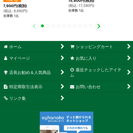
15,800
円
(税別)
(
税込
:
17,380
円
)
7,900
円
(税別)
在庫数 1点
(
税込
:
8,690
円
)
在庫数 1点
ホーム
ショッピングカート
マイページ
お気に入り
最近チェックしたアイテ
店長お勧め＆人気商品
ム
特定商取引法表示
お問い合わせ
リンク集