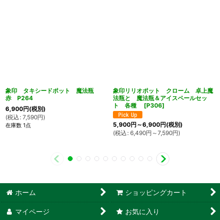
象印 タキシードポット 魔法瓶
象印リリオポット クローム 卓上魔
赤 P264
法瓶と 魔法瓶＆アイスペールセッ
ト 各種
[
P306
]
6,900
円
(税別)
(
税込
:
7,590
円
)
5,900
円
～6,900
円
(税別)
在庫数 1点
(
税込
:
6,490
円
～7,590
円
)
ホーム
ショッピングカート
マイページ
お気に入り