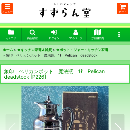
メニュー
カート
カテゴリ
商品検索
ログイン
マイページ
ご利用案内
ホーム
>
★キッチン家電＆雑貨
>
☆ポット・ジャー・キッチン家電
>
象印 ペリカンポット 魔法瓶 1ℓ Pelican deadstock
象印 ペリカンポット 魔法瓶 1ℓ Pelican
deadstock
[
P226
]