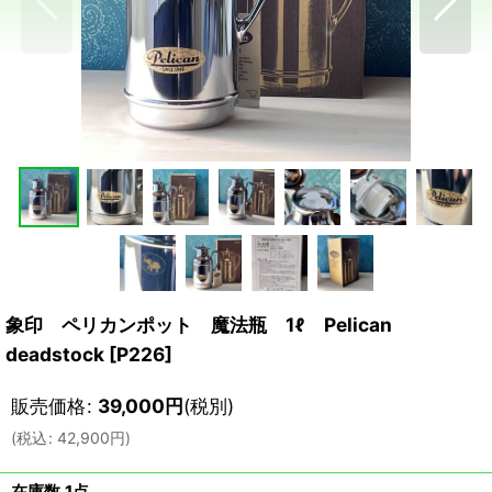
象印 ペリカンポット 魔法瓶 1ℓ Pelican
deadstock
[
P226
]
販売価格
:
39,000
円
(税別)
(
税込
:
42,900
円
)
在庫数 1点