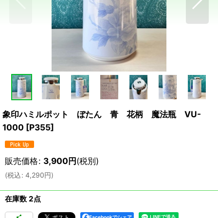
象印ハミルポット ぼたん 青 花柄 魔法瓶 VU-
1000
[
P355
]
販売価格
:
3,900
円
(税別)
(
税込
:
4,290
円
)
在庫数 2点
Facebookでシェア