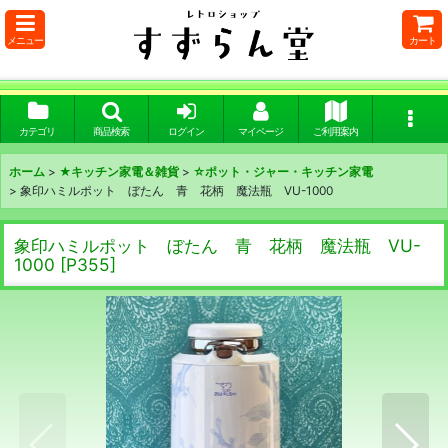
メニュー
カート
カテゴリ
商品検索
ログイン
マイページ
ご利用案内
ホーム
>
★キッチン家電＆雑貨
>
☆ポット・ジャー・キッチン家電
>
象印ハミルポット ぼたん 青 花柄 魔法瓶 VU-1000
象印ハミルポット ぼたん 青 花柄 魔法瓶 VU-
1000
[
P355
]