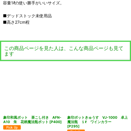
容量1ℓの使い勝手がいいサイズ。
■デッドストック未使用品
■高さ27cm程
この商品ページを見た人は、こんな商品ページも見て
ます
象印和風ポット 茶こし付き AFN-
象印ポットきゅうす VJ-1000 卓上
A10 朱 花柄魔法瓶ポット
[
P400
]
魔法瓶 １ℓ ワインカラー
[
P295
]