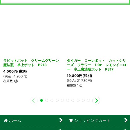
ラビットポット クリームグリーン
タイガー ローレポット カットシリ
魔法瓶 卓上ポット P213
ーズ フラワー 1.9ℓ レモンイエロ
ー 卓上魔法瓶ポット P317
4,500
円
(税別)
19,800
円
(税別)
(
税込
:
4,950
円
)
(
税込
:
21,780
円
)
在庫数 1点
在庫数 1点
ホーム
ショッピングカート