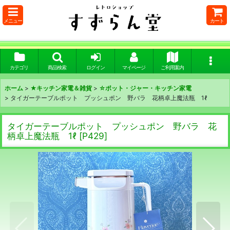
メニュー
カート
カテゴリ
商品検索
ログイン
マイページ
ご利用案内
ホーム
>
★キッチン家電＆雑貨
>
☆ポット・ジャー・キッチン家電
>
タイガーテーブルポット プッシュポン 野バラ 花柄卓上魔法瓶 1ℓ
タイガーテーブルポット プッシュポン 野バラ 花
柄卓上魔法瓶 1ℓ
[
P429
]