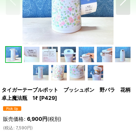
タイガーテーブルポット プッシュポン 野バラ 花柄
卓上魔法瓶 1ℓ
[
P429
]
販売価格
:
6,900
円
(税別)
(
税込
:
7,590
円
)