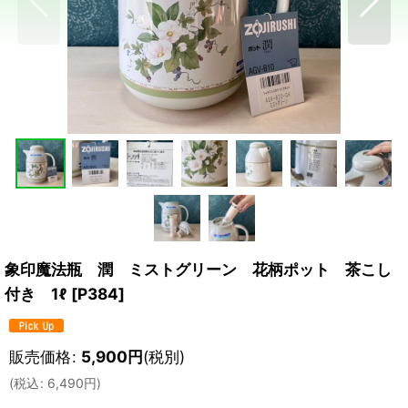
象印魔法瓶 潤 ミストグリーン 花柄ポット 茶こし
付き 1ℓ
[
P384
]
販売価格
:
5,900
円
(税別)
(
税込
:
6,490
円
)