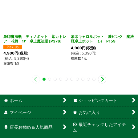
象印魔法瓶 ティノポット 紫カトレ
象印キャロルポット 濃ピンク 魔法
ア 花柄 1ℓ 卓上魔法瓶
[
P376
]
瓶卓上ポット １ℓ P159
4,900
円
(税別)
(
税込
:
5,390
円
)
4,900
円
(税別)
在庫数 1点
(
税込
:
5,390
円
)
在庫数 1点
ホーム
ショッピングカート
マイページ
お気に入り
最近チェックしたアイテ
店長お勧め＆人気商品
ム