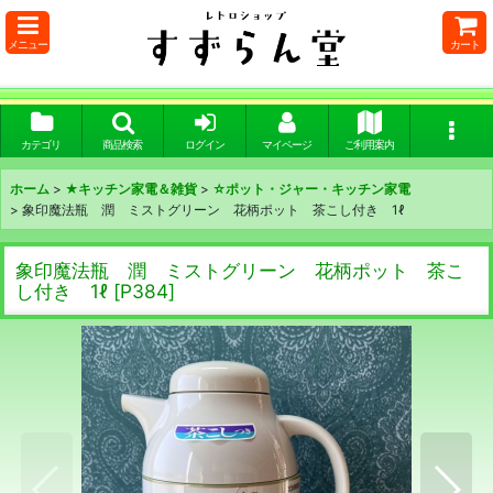
メニュー
カート
カテゴリ
商品検索
ログイン
マイページ
ご利用案内
ホーム
>
★キッチン家電＆雑貨
>
☆ポット・ジャー・キッチン家電
>
象印魔法瓶 潤 ミストグリーン 花柄ポット 茶こし付き 1ℓ
象印魔法瓶 潤 ミストグリーン 花柄ポット 茶こ
し付き 1ℓ
[
P384
]