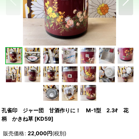
孔雀印 ジャー団 甘酒作りに！ M-1型 2.3ℓ 花
柄 かきね草
[
KD59
]
販売価格
:
22,000
円
(税別)