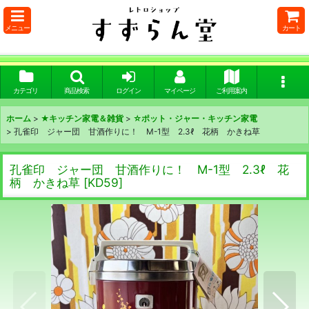
メニュー
カート
カテゴリ
商品検索
ログイン
マイページ
ご利用案内
ホーム
>
★キッチン家電＆雑貨
>
☆ポット・ジャー・キッチン家電
>
孔雀印 ジャー団 甘酒作りに！ M-1型 2.3ℓ 花柄 かきね草
孔雀印 ジャー団 甘酒作りに！ M-1型 2.3ℓ 花
柄 かきね草
[
KD59
]