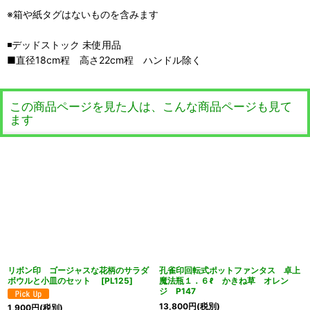
※箱や紙タグはないものを含みます
◾️デッドストック 未使用品
■直径18cm程 高さ22cm程 ハンドル除く
この商品ページを見た人は、こんな商品ページも見て
ます
リボン印 ゴージャスな花柄のサラダ
孔雀印回転式ポットファンタス 卓上
ボウルと小皿のセット
[
PL125
]
魔法瓶１．６ℓ かきね草 オレン
ジ P147
13,800
円
(税別)
1,900
円
(税別)