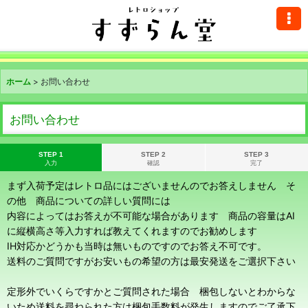
ホーム
>
お問い合わせ
お問い合わせ
STEP 1
STEP 2
STEP 3
入力
確認
完了
まず入荷予定はレトロ品にはございませんのでお答えしません そ
の他 商品についての詳しい質問には
内容によってはお答えが不可能な場合があります 商品の容量はAI
に縦横高さ等入力すれば教えてくれますのでお勧めします
IH対応かどうかも当時は無いものですのでお答え不可です。
送料のご質問ですがお安いもの希望の方は最安発送をご選択下さい
定形外でいくらですかとご質問された場合 梱包しないとわからな
いため送料を尋ねられた方は梱包手数料が発生しますのでご了承下