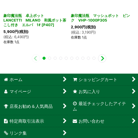
象印魔法瓶 卓上ポット
象印魔法瓶 マッシュポット ピン
LANCETTI MILANO 和風ポット茶
ク VHP-1000P305
こし付き エルバ 1ℓ
[
P407
]
2,900
円
(税別)
5,900
円
(税別)
(
税込
:
3,190
円
)
(
税込
:
6,490
円
)
在庫数 1点
在庫数 1点
ホーム
ショッピングカート
マイページ
お気に入り
最近チェックしたアイテ
店長お勧め＆人気商品
ム
特定商取引法表示
お問い合わせ
リンク集