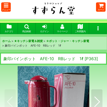
メニュー
カート
カテゴリ
商品検索
ログイン
マイページ
ご利用案内
ホーム
>
★キッチン家電＆雑貨
>
☆ポット・ジャー・キッチン家電
>
象印パインポット AFE-10 RBレッド 1ℓ
象印パインポット AFE-10 RBレッド 1ℓ
[
P363
]