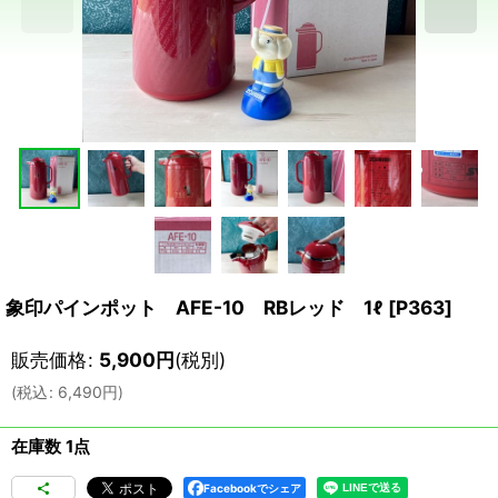
象印パインポット AFE-10 RBレッド 1ℓ
[
P363
]
販売価格
:
5,900
円
(税別)
(
税込
:
6,490
円
)
在庫数 1点
Facebookでシェア