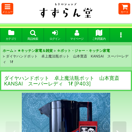
メニュー
カート
カテゴリ
商品検索
ログイン
マイページ
ご利用案内
ホーム
>
★キッチン家電＆雑貨
>
☆ポット・ジャー・キッチン家電
>
ダイヤハンドポット 卓上魔法瓶ポット 山本寛斎 KANSAI スーパーレデ
ィ 1ℓ
ダイヤハンドポット 卓上魔法瓶ポット 山本寛斎
KANSAI スーパーレディ 1ℓ
[
P403
]