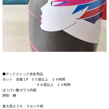
■デッドストック未使用品
ポット 容量１ℓ ５０度以上 ２４時間
６８度以上 １０時間
ほうけい酸ガラス内瓶
胴部 鋼
最大高さ２６．５センチ程