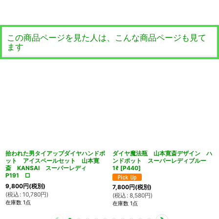
この商品ページを見た人は、こんな商品ページも見て
ます
拾われた男タイアップダイヤハンドポ
ダイヤ魔法瓶 山本寛斎デザイン ハ
ット アイスペールセット 山本寛
ンドポット スーパーレディブルー
斎 KANSAI スーパーレディ
1ℓ
[
P440
]
P191 □
9,800
円
(税別)
7,800
円
(税別)
(
税込
:
10,780
円
)
(
税込
:
8,580
円
)
在庫数 1点
在庫数 1点