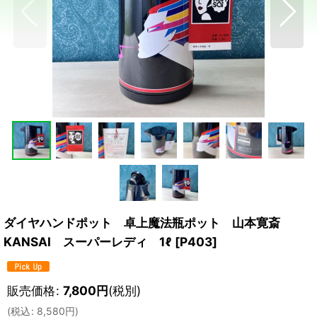
ダイヤハンドポット 卓上魔法瓶ポット 山本寛斎
KANSAI スーパーレディ 1ℓ
[
P403
]
販売価格
:
7,800
円
(税別)
(
税込
:
8,580
円
)