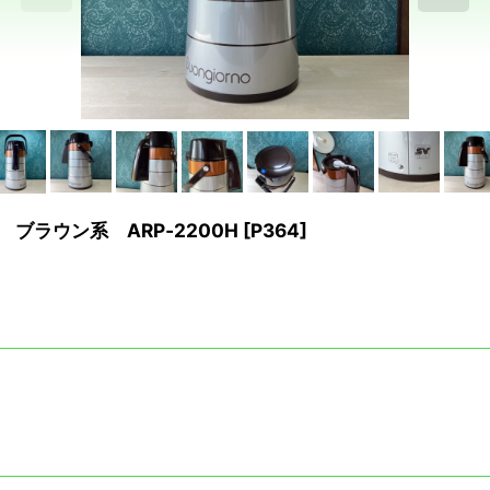
 ブラウン系 ARP‐2200H
[
P364
]