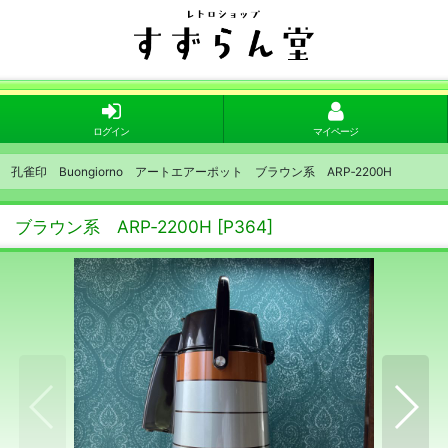
ログイン
マイページ
孔雀印 Buongiorno アートエアーポット ブラウン系 ARP‐2200H
 ブラウン系 ARP‐2200H
[
P364
]