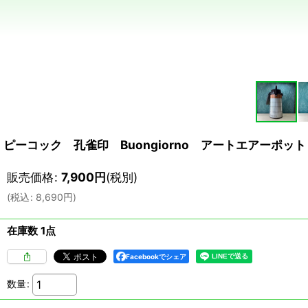
ピーコック 孔雀印 Buongiorno アートエアーポット
販売価格
:
7,900
円
(税別)
(
税込
:
8,690
円
)
在庫数 1点
Facebookでシェア
数量
: