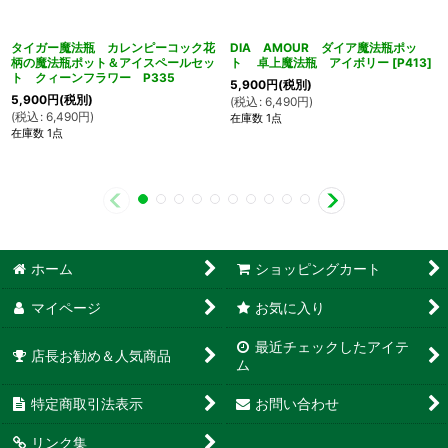
タイガー魔法瓶 カレンピーコック花
DIA AMOUR ダイア魔法瓶ポッ
柄の魔法瓶ポット＆アイスペールセッ
ト 卓上魔法瓶 アイボリー
[
P413
]
ト クィーンフラワー P335
5,900
円
(税別)
5,900
円
(税別)
(
税込
:
6,490
円
)
(
税込
:
6,490
円
)
在庫数 1点
在庫数 1点
ホーム
ショッピングカート
マイページ
お気に入り
最近チェックしたアイテ
店長お勧め＆人気商品
ム
特定商取引法表示
お問い合わせ
リンク集