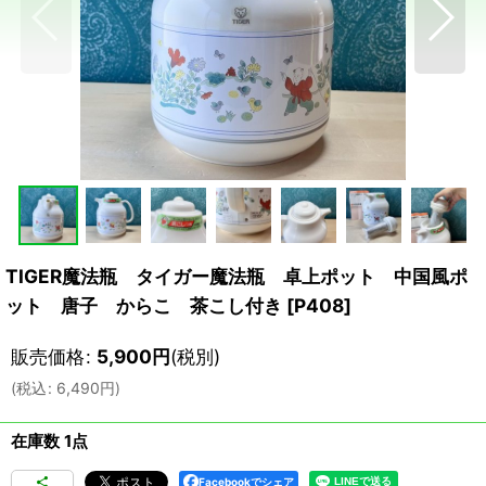
TIGER魔法瓶 タイガー魔法瓶 卓上ポット 中国風ポ
ット 唐子 からこ 茶こし付き
[
P408
]
販売価格
:
5,900
円
(税別)
(
税込
:
6,490
円
)
在庫数 1点
Facebookでシェア