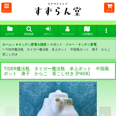
メニュー
カート
カテゴリ
商品検索
ログイン
マイページ
ご利用案内
ホーム
>
★キッチン家電＆雑貨
>
☆ポット・ジャー・キッチン家電
>
TIGER魔法瓶 タイガー魔法瓶 卓上ポット 中国風ポット 唐子 からこ
茶こし付き
TIGER魔法瓶 タイガー魔法瓶 卓上ポット 中国風
ポット 唐子 からこ 茶こし付き
[
P408
]