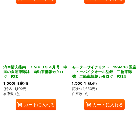
汽車購入指南 １９９０年４月号 中
モーターサイクリスト 1994 10 国産
国の自動車雑誌 自動車情報カタロ
ニューバイクオール型録 二輪車雑
グ FZ8
誌 二輪車情報カタログ FZ14
1,000
円
(税別)
1,500
円
(税別)
(
税込
:
1,100
円
)
(
税込
:
1,650
円
)
在庫数 1点
在庫数 1点
カートに入れる
カートに入れる