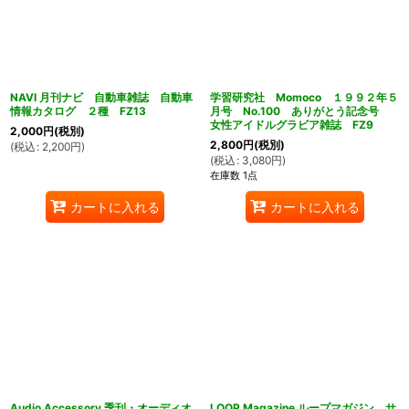
NAVI 月刊ナビ 自動車雑誌 自動車
学習研究社 Momoco １９９２年５
情報カタログ ２種 FZ13
月号 No.100 ありがとう記念号
女性アイドルグラビア雑誌 FZ9
2,000
円
(税別)
2,800
円
(税別)
(
税込
:
2,200
円
)
(
税込
:
3,080
円
)
在庫数 1点
カートに入れる
カートに入れる
Audio Accessory 季刊・オーディオ
LOOP Magazine ループマガジン サ