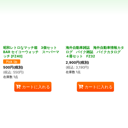
在庫あり
並び順
:
絞り込む
昭和レトロなマッチ箱 3個セット
海外自動車雑誌 海外自動車情報カタ
BAR セイコーウォッチ スーパーマ
ログ バイク雑誌 バイクカタログ
ッチ
[
FZ40
]
４冊セット FZ32
2,900
円
(税別)
(
税込
:
3,190
円
)
500
円
(税別)
在庫数 1点
(
税込
:
550
円
)
在庫数 1点
カートに入れる
カートに入れる