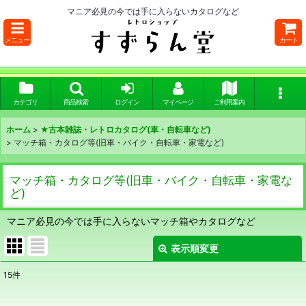
マニア必見の今では手に入らないカタログなど
メニュー
カート
カテゴリ
商品検索
ログイン
マイページ
ご利用案内
ホーム
>
★古本雑誌・レトロカタログ(車・自転車など)
>
マッチ箱・カタログ等(旧車・バイク・自転車・家電など)
マッチ箱・カタログ等(旧車・バイク・自転車・家電な
ど)
マニア必見の今では手に入らないマッチ箱やカタログなど
表示順変更
閉じる
15
件
表示数
: