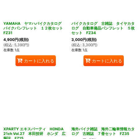
YAMAHA ヤマハバイクカタログ
バイクカタログ 古雑誌 タイヤカタ
バイクパンフレット １２枚セット
ログ 自動車備品パンフレット ５枚
FZ31
セット FZ34
4,900
円
(税別)
3,000
円
(税別)
(
税込
:
5,390
円
)
(
税込
:
3,300
円
)
在庫数 1点
在庫数 1点
カートに入れる
カートに入れる
XPARTY エキスパーティ HONDA
海外バイク雑誌 海外二輪車情報カタ
21ch Vol.27 本田技研 ホンダ 広
ログ 古雑誌 ７冊セット FZ35
報誌 FZ15