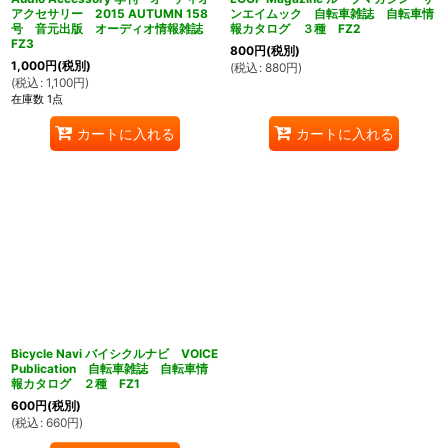
アクセサリー 2015 AUTUMN 158
ンエイムック 自転車雑誌 自転車情
号 音元出版 オーディオ情報雑誌
報カタログ ３種 FZ2
FZ3
800
円
(税別)
1,000
円
(税別)
(
税込
:
880
円
)
(
税込
:
1,100
円
)
在庫数 1点
カートに入れる
カートに入れる
Bicycle Navi バイシクルナビ VOICE
Publication 自転車雑誌 自転車情
報カタログ ２種 FZ1
600
円
(税別)
(
税込
:
660
円
)