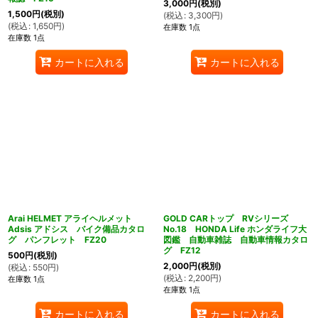
3,000
円
(税別)
1,500
円
(税別)
(
税込
:
3,300
円
)
(
税込
:
1,650
円
)
在庫数 1点
在庫数 1点
カートに入れる
カートに入れる
Arai HELMET アライヘルメット
GOLD CARトップ RVシリーズ
Adsis アドシス バイク備品カタロ
No.18 HONDA Life ホンダライフ大
グ パンフレット FZ20
図鑑 自動車雑誌 自動車情報カタロ
グ FZ12
500
円
(税別)
2,000
円
(税別)
(
税込
:
550
円
)
(
税込
:
2,200
円
)
在庫数 1点
在庫数 1点
カートに入れる
カートに入れる