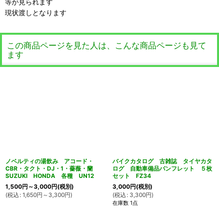
等が見られます
現状渡しとなります
この商品ページを見た人は、こんな商品ページも見て
ます
ノベルティの湯飲み アコード・
バイクカタログ 古雑誌 タイヤカタ
CBR・タクト・DJ・1・薔薇・蘭
ログ 自動車備品パンフレット ５枚
SUZUKI HONDA 各種 UN12
セット FZ34
1,500
円
～3,000
円
(税別)
3,000
円
(税別)
(
税込
:
1,650
円
～3,300
円
)
(
税込
:
3,300
円
)
在庫数 1点