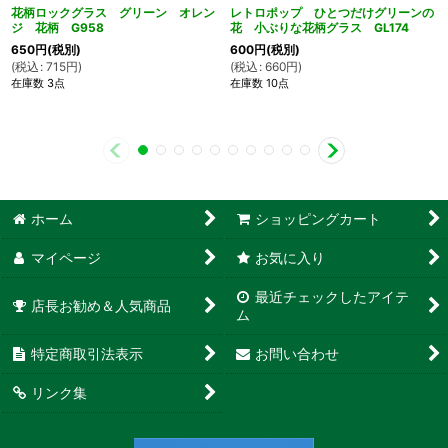
花柄ロックグラス グリーン オレン
レトロポップ ひとつだけグリーンの
ジ 花柄 G958
花 小ぶりな花柄グラス GL174
650
円
(税別)
600
円
(税別)
(
税込
:
715
円
)
(
税込
:
660
円
)
在庫数 3点
在庫数 10点
ホーム
ショッピングカート
マイページ
お気に入り
最近チェックしたアイテ
店長お勧め＆人気商品
ム
特定商取引法表示
お問い合わせ
リンク集