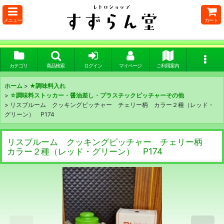
メニュー
カート
カテゴリ
商品検索
ログイン
マイページ
ご利用案内
ホーム
>
★調味料入れ
>
☆調味料ストッカー・醤油差し・プラスチックピッチャーその他
>
リスブルーム クッキングピッチャー チェリー柄 カラー２種（レッド・
グリーン） P174
リスブルーム クッキングピッチャー チェリー柄
カラー２種（レッド・グリーン） P174