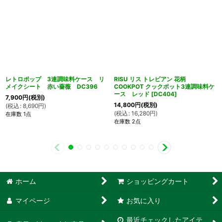
レトロポップ 3連調味料ケース リ
RISU リス トレビアン 花柄
メイクシート 赤い薔薇 DC396
COOKPOT クックポット3連調味料ケ
ース レッド
[
DC404
]
7,900
円
(税別)
14,800
円
(税別)
(
税込
:
8,690
円
)
(
税込
:
16,280
円
)
在庫数 1点
在庫数 2点
ホーム
ショッピングカート
マイページ
お気に入り
最近チェックしたアイテ