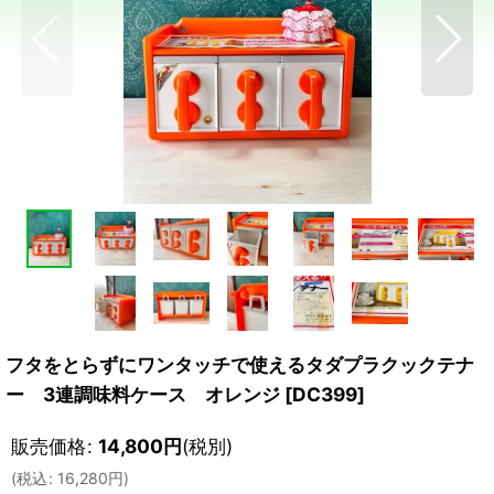
フタをとらずにワンタッチで使えるタダプラクックテナ
ー 3連調味料ケース オレンジ
[
DC399
]
販売価格
:
14,800
円
(税別)
(
税込
:
16,280
円
)