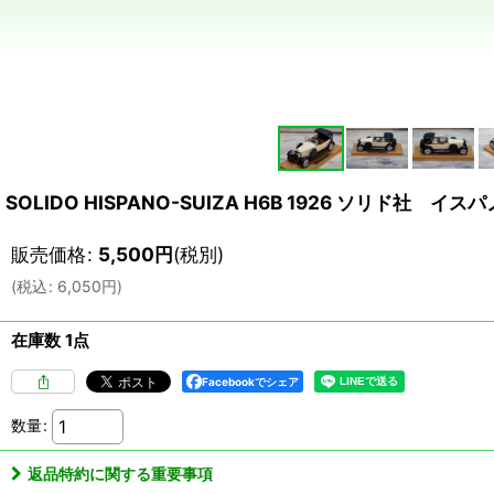
SOLIDO HISPANO-SUIZA H6B 1926 ソリド
販売価格
:
5,500
円
(税別)
(
税込
:
6,050
円
)
在庫数 1点
Facebookでシェア
数量
:
返品特約に関する重要事項