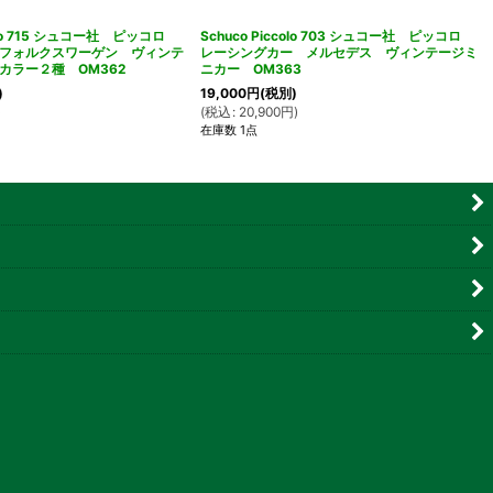
ccolo 715 シュコー社 ピッコロ
Schuco Piccolo 703 シュコー社 ピッコロ
フォルクスワーゲン ヴィンテ
レーシングカー メルセデス ヴィンテージミ
カラー２種 OM362
ニカー OM363
)
19,000
円
(税別)
)
(
税込
:
20,900
円
)
在庫数 1点