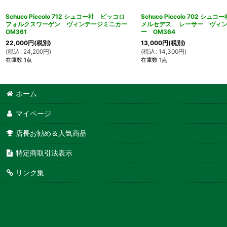
Schuco Piccolo 712 シュコー社 ピッコロ
Schuco Piccolo 702 
フォルクスワーゲン ヴィンテージミニカー
メルセデス レーサー ヴィン
OM361
ー OM364
22,000
円
(税別)
13,000
円
(税別)
(
税込
:
24,200
円
)
(
税込
:
14,300
円
)
在庫数 1点
在庫数 1点
ホーム
マイページ
店長お勧め＆人気商品
特定商取引法表示
リンク集