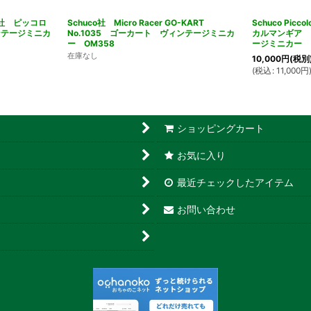
シュコー社 ピッコロ
Schuco社 Micro Racer GO-KART
Schuco Pi
テージミニカ
No.1035 ゴーカート ヴィンテージミニカ
カルマンギア 
ー OM358
ージミニカー 
在庫なし
10,000
円
(税別
(
税込
:
11,000
円
ショッピングカート
お気に入り
最近チェックしたアイテム
お問い合わせ