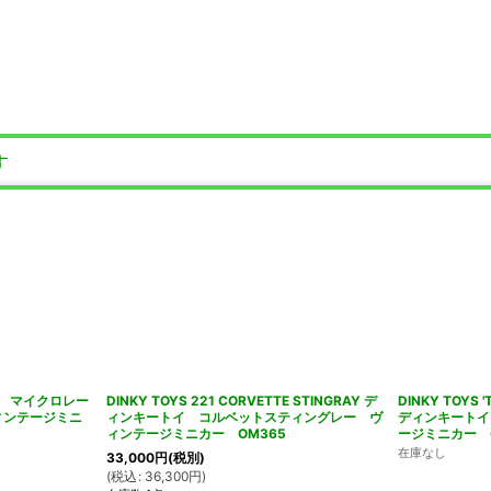
す
ュコー マイクロレー
DINKY TOYS 221 CORVETTE STINGRAY デ
DINKY TOYS 
ィンテージミニ
ィンキートイ コルベットスティングレー ヴ
ディンキートイ
ィンテージミニカー OM365
ージミニカー O
在庫なし
33,000
円
(税別)
(
税込
:
36,300
円
)