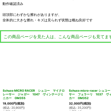
動作確認済み
頭頂部にわずかな擦れがありますが、
全体的に大きな擦れ・キズは見られず状態は概ね良好です
この商品ページを見た人は、こんな商品ページも見てま
Schuco MICRO RACER シュコー マイクロ
Schuco micro-racer シ
レーサー ジャガー 1047 ヴィンテージミ
サー フェラーリ 1037 ヴ
ニカー OM355
カー OM352
19,000
円
(税別)
32,000
円
(税別)
(
税込
:
20,900
円
)
(
税込
:
35,200
円
)