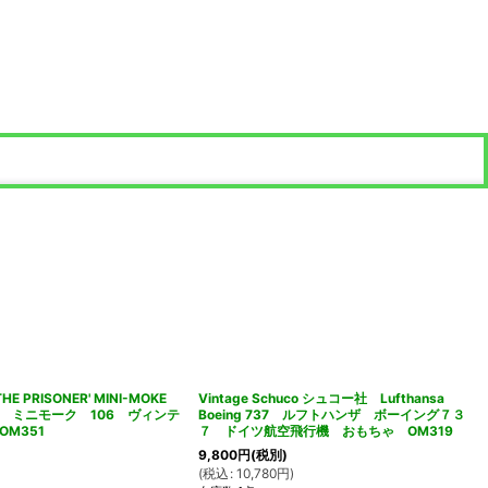
'THE PRISONER' MINI-MOKE
Vintage Schuco シュコー社 Lufthansa
 ミニモーク 106 ヴィンテ
Boeing 737 ルフトハンザ ボーイング７３
M351
７ ドイツ航空飛行機 おもちゃ OM319
9,800
円
(税別)
(
税込
:
10,780
円
)