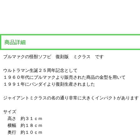
商品詳細
ブルマァクの怪獣ソフビ 復刻版 ミクラス です
ウルトラマン生誕２５周年記念として
１９６０年代にブルマァクより販売された商品の金型を用いて
１９９１年にバンダイより復刻生産されました
ジャイアントミクラスの名の通り非常に大きくインパクトがあります
サイズ
高さ 約３１ｃｍ
横幅 約１８ｃｍ
奥行 約１０ｃｍ