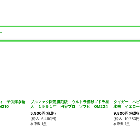
す
ディ 子供浮き輪
ブルマァク限定復刻版 ウルトラ怪獣ゴドラ星
タイガー ベビ
210
人 １９９１年 円谷プロ ソフビ OM224
氷機 イエロー
5,900
円
(税別)
9,800
円
(税別)
(
税込
:
6,490
円
)
(
税込
:
10,780
円
在庫数 1点
在庫数 1点