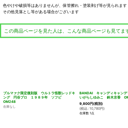
色やけや破損等はありませんが、保管擦れ・塗装剥げ等が見られます
その他見落とし等がある場合がございます
この商品ページを見た人は、こんな商品ページも見てま
ブルマァク限定復刻版 ウルトラ怪獣レッドキ
BANDAI キャンディキャン
ング 円谷プロ １９８９年 ソフビ
いがらしゆみこ 鈴木京香 OM
OM248
9,800
円
(税別)
在庫なし
(
税込
:
10,780
円
)
在庫数 1点