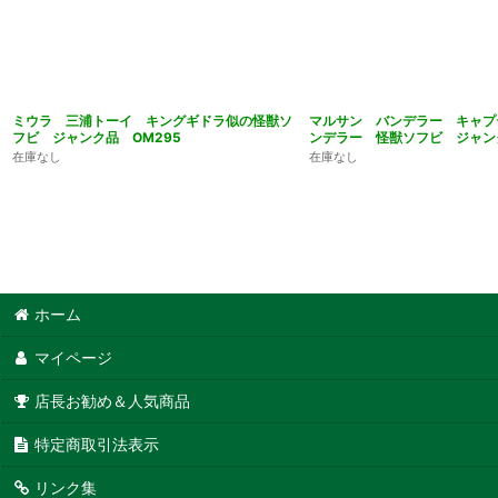
ミウラ 三浦トーイ キングギドラ似の怪獣ソ
マルサン バンデラー キャプ
フビ ジャンク品 OM295
ンデラー 怪獣ソフビ ジャンク
在庫なし
在庫なし
ホーム
マイページ
店長お勧め＆人気商品
特定商取引法表示
リンク集