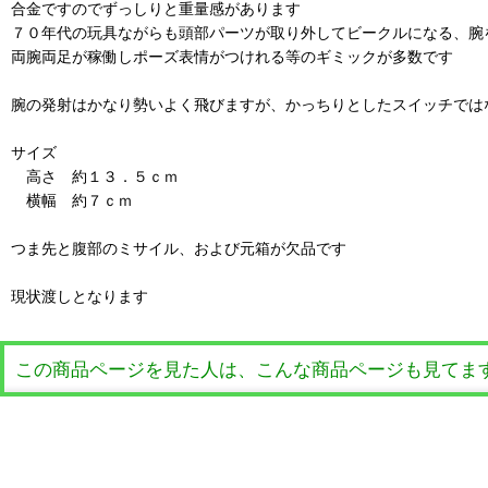
合金ですのでずっしりと重量感があります
７０年代の玩具ながらも頭部パーツが取り外してビークルになる、腕
両腕両足が稼働しポーズ表情がつけれる等のギミックが多数です
腕の発射はかなり勢いよく飛びますが、かっちりとしたスイッチでは
サイズ
高さ 約１３．５ｃｍ
横幅 約７ｃｍ
つま先と腹部のミサイル、および元箱が欠品です
現状渡しとなります
この商品ページを見た人は、こんな商品ページも見てま