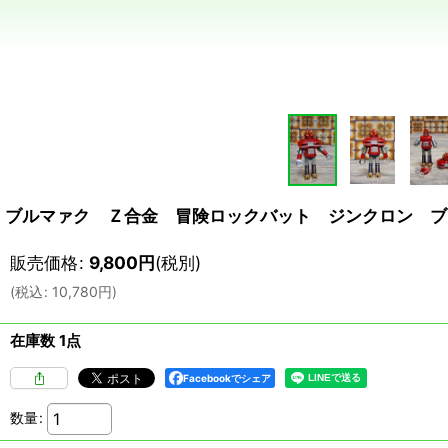
ブルマァク Ｚ合金 冒険ロックバット ジンクロン ブ
販売価格
:
9,800
円
(税別)
(
税込
:
10,780
円
)
在庫数 1点
Facebookでシェア
数量
: