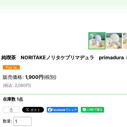
純喫茶 NORITAKEノリタケプリマデュラ primadu
販売価格
:
1,900
円
(税別)
(
税込
:
2,090
円
)
在庫数 1点
Facebookでシェア
数量
: