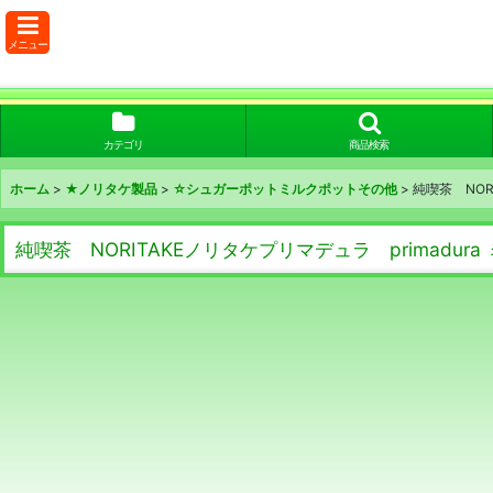
メニュー
カテゴリ
商品検索
ホーム
>
★ノリタケ製品
>
☆シュガーポットミルクポットその他
>
純喫茶 NOR
純喫茶 NORITAKEノリタケプリマデュラ primadu