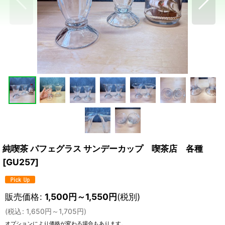
純喫茶 パフェグラス サンデーカップ 喫茶店 各種
[
GU257
]
販売価格
:
1,500
円
～1,550
円
(税別)
(
税込
:
1,650
円
～1,705
円
)
オプションにより価格が変わる場合もあります。