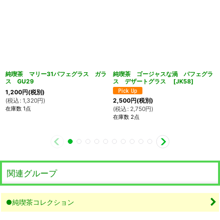
純喫茶 マリー31パフェグラス ガラ
純喫茶 ゴージャスな渦 パフェグラ
ス GU29
ス デザートグラス
[
JK58
]
1,200
円
(税別)
(
税込
:
1,320
円
)
2,500
円
(税別)
在庫数 1点
(
税込
:
2,750
円
)
在庫数 2点
関連グループ
●純喫茶コレクション