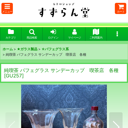
メニュー
カート
カテゴリ
商品検索
ログイン
マイページ
ご利用案内
ホーム
>
★ガラス製品
>
☆パフェグラス系
>
純喫茶 パフェグラス サンデーカップ 喫茶店 各種
純喫茶 パフェグラス サンデーカップ 喫茶店 各種
[
GU257
]