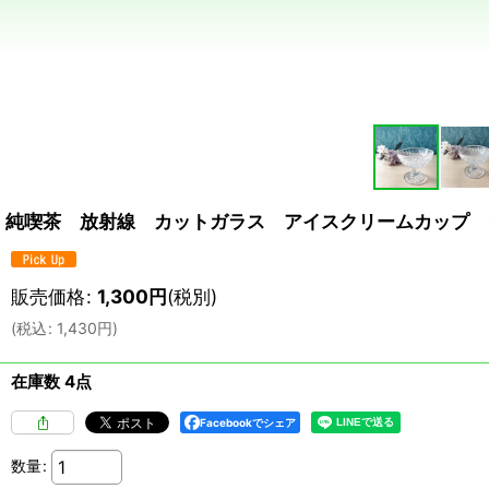
純喫茶 放射線 カットガラス アイスクリームカップ 
販売価格
:
1,300
円
(税別)
(
税込
:
1,430
円
)
在庫数 4点
Facebookでシェア
数量
: