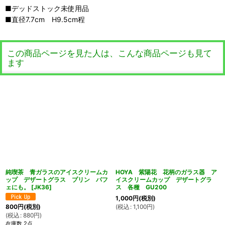
■デッドストック未使用品
■直径7.7cm H9.5cm程
この商品ページを見た人は、こんな商品ページも見て
ます
純喫茶 青ガラスのアイスクリームカ
HOYA 紫陽花 花柄のガラス器 ア
ップ デザートグラス プリン パフ
イスクリームカップ デザートグラ
ェにも。
[
JK36
]
ス 各種 GU200
1,000
円
(税別)
(
税込
:
1,100
円
)
800
円
(税別)
(
税込
:
880
円
)
在庫数 2点