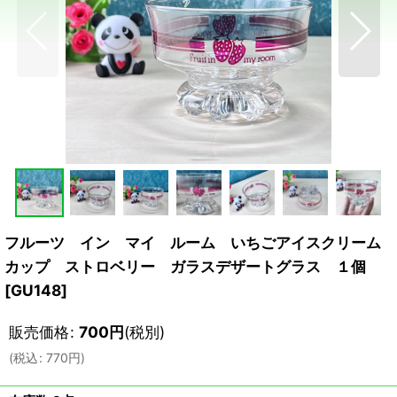
フルーツ イン マイ ルーム いちごアイスクリーム
カップ ストロベリー ガラスデザートグラス １個
[
GU148
]
販売価格
:
700
円
(税別)
(
税込
:
770
円
)