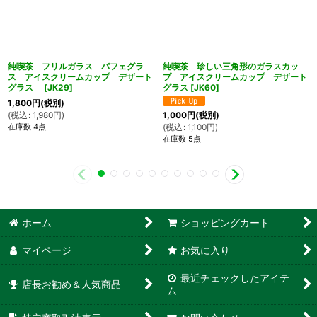
純喫茶 フリルガラス パフェグラ
純喫茶 珍しい三角形のガラスカッ
ス アイスクリームカップ デザート
プ アイスクリームカップ デザート
グラス
[
JK29
]
グラス
[
JK60
]
1,800
円
(税別)
(
税込
:
1,980
円
)
1,000
円
(税別)
在庫数 4点
(
税込
:
1,100
円
)
在庫数 5点
ホーム
ショッピングカート
マイページ
お気に入り
最近チェックしたアイテ
店長お勧め＆人気商品
ム