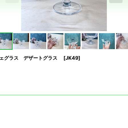
パフェグラス デザートグラス
[
JK49
]