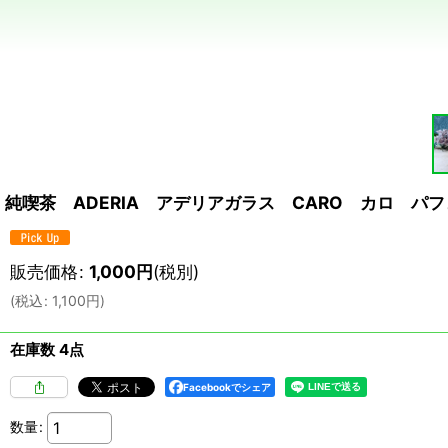
純喫茶 ADERIA アデリアガラス CARO カロ 
販売価格
:
1,000
円
(税別)
(
税込
:
1,100
円
)
在庫数 4点
Facebookでシェア
数量
: