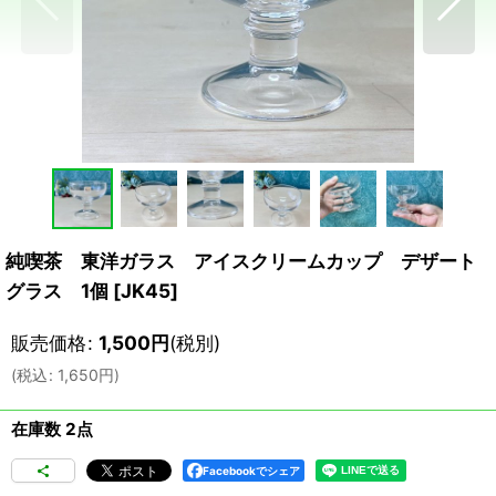
純喫茶 東洋ガラス アイスクリームカップ デザート
グラス 1個
[
JK45
]
販売価格
:
1,500
円
(税別)
(
税込
:
1,650
円
)
在庫数 2点
Facebookでシェア