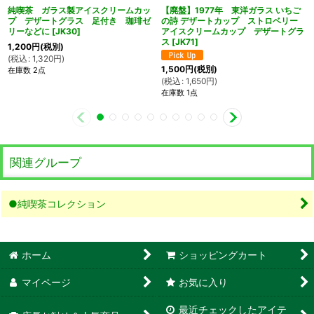
純喫茶 ガラス製アイスクリームカッ
【廃盤】1977年 東洋ガラス いちご
プ デザートグラス 足付き 珈琲ゼ
の詩 デザートカップ ストロベリー
リーなどに
[
JK30
]
アイスクリームカップ デザートグラ
ス
[
JK71
]
1,200
円
(税別)
(
税込
:
1,320
円
)
1,500
円
(税別)
在庫数 2点
(
税込
:
1,650
円
)
在庫数 1点
関連グループ
●純喫茶コレクション
ホーム
ショッピングカート
マイページ
お気に入り
最近チェックしたアイテ