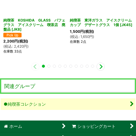
純喫茶 KOSHIDA GLASS パフェ
純喫茶 東洋ガラス アイスクリーム
グラス アイスクリーム 喫茶店 廃
カップ デザートグラス 1個
[
JK45
]
盤品
[
JK8
]
1,500
円
(税別)
(
税込
:
1,650
円
)
2,200
円
(税別)
在庫数 2点
(
税込
:
2,420
円
)
在庫数 33点
関連グループ
●純喫茶コレクション
ホーム
ショッピングカート