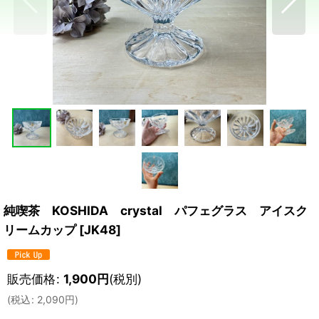
純喫茶 KOSHIDA crystal パフェグラス アイスク
リームカップ
[
JK48
]
販売価格
:
1,900
円
(税別)
(
税込
:
2,090
円
)