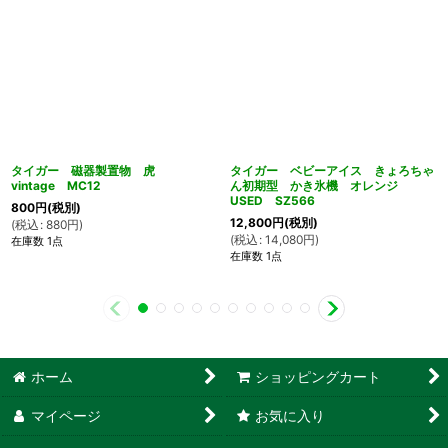
タイガー 磁器製置物 虎
タイガー ベビーアイス きょろちゃ
vintage MC12
ん初期型 かき氷機 オレンジ
USED SZ566
800
円
(税別)
12,800
円
(税別)
(
税込
:
880
円
)
(
税込
:
14,080
円
)
在庫数 1点
在庫数 1点
ホーム
ショッピングカート
マイページ
お気に入り