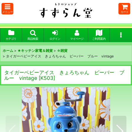
メニュー
カート
カテゴリ
商品検索
ログイン
マイページ
ご利用案内
ホーム
>
★キッチン家電＆雑貨
>
☆雑貨
>
タイガーベビーアイス きょろちゃん ビーバー ブルー vintage
タイガーベビーアイス きょろちゃん ビーバー ブ
ルー vintage
[
K503
]