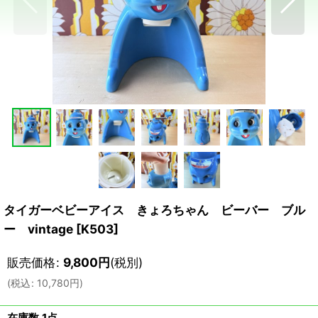
タイガーベビーアイス きょろちゃん ビーバー ブル
ー vintage
[
K503
]
販売価格
:
9,800
円
(税別)
(
税込
:
10,780
円
)
在庫数 1点