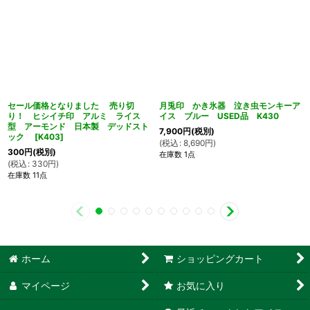
セール価格となりました 売り切
月兎印 かき氷器 泣き虫モンキーア
り！ ヒシイチ印 アルミ ライス
イス ブルー USED品 K430
型 アーモンド 日本製 デッドスト
7,900
円
(税別)
ック
[
K403
]
(
税込
:
8,690
円
)
300
円
(税別)
在庫数 1点
(
税込
:
330
円
)
在庫数 11点
ホーム
ショッピングカート
マイページ
お気に入り