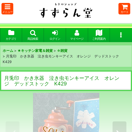
メニュー
カート
カテゴリ
商品検索
ログイン
マイページ
ご利用案内
ホーム
>
★キッチン家電＆雑貨
>
☆雑貨
>
月兎印 かき氷器 泣き虫モンキーアイス オレンジ デッドストック
K429
月兎印 かき氷器 泣き虫モンキーアイス オレン
ジ デッドストック K429