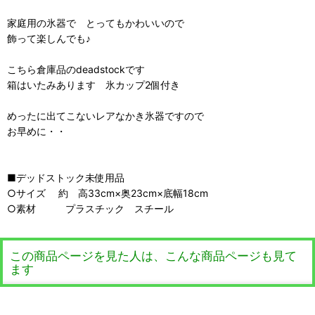
家庭用の氷器で とってもかわいいので
飾って楽しんでも♪
こちら倉庫品のdeadstockです
箱はいたみあります 氷カップ2個付き
めったに出てこないレアなかき氷器ですので
お早めに・・
■デッドストック未使用品
○サイズ 約 高33cm×奥23cm×底幅18cm
○素材 プラスチック スチール
この商品ページを見た人は、こんな商品ページも見て
ます