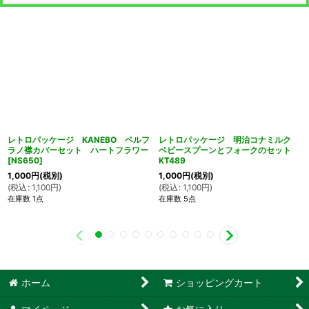
レトロパッケージ KANEBO ベルフ
レトロパッケージ 明治コナミルク
ラノ襟カバーセット ハートフラワー
ベビースプーンとフォークのセット
[
NS650
]
KT489
1,000
円
(税別)
1,000
円
(税別)
(
税込
:
1,100
円
)
(
税込
:
1,100
円
)
在庫数 1点
在庫数 5点
ホーム
ショッピングカート