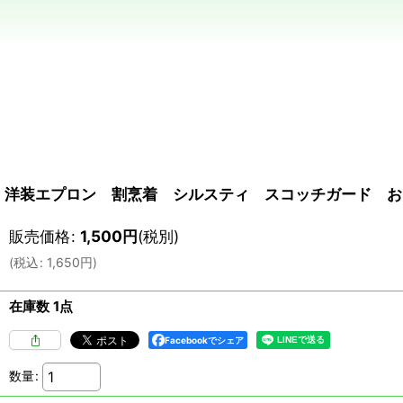
洋装エプロン 割烹着 シルスティ スコッチガード おし
販売価格
:
1,500
円
(税別)
(
税込
:
1,650
円
)
在庫数 1点
Facebookでシェア
数量
: