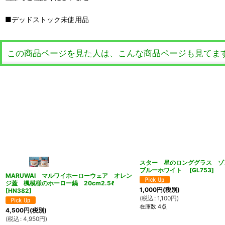
■デッドストック未使用品
この商品ページを見た人は、こんな商品ページも見てま
スター 星のロンググラス 
ブルーホワイト
[
GL753
]
MARUWAI マルワイホーローウェア オレン
ジ蓋 楓模様のホーロー鍋 20cm2.5ℓ
1,000
円
(税別)
[
HN382
]
(
税込
:
1,100
円
)
在庫数 4点
4,500
円
(税別)
(
税込
:
4,950
円
)