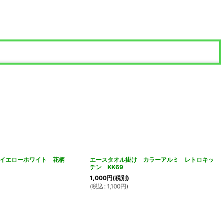
 イエローホワイト 花柄
エースタオル掛け カラーアルミ レトロキッ
チン KK69
1,000
円
(税別)
(
税込
:
1,100
円
)