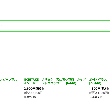
す
ゾンビーグラス
NORITAKE ノリタケ 紫に青い花柄 カップ
足付きグラス
＆ソーサー レトロフラワー
[
N440
]
[
GL440
]
2,900
円
(税別)
1,800
円
(税別)
(
税込
:
3,190
円
)
(
税込
:
1,980
円
)
在庫数 1点
在庫数 3点