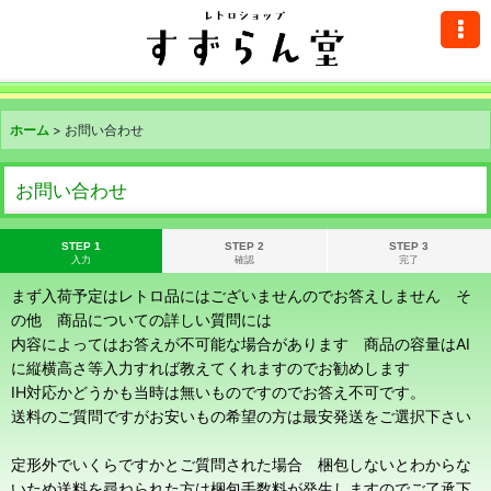
ホーム
>
お問い合わせ
お問い合わせ
STEP 1
STEP 2
STEP 3
入力
確認
完了
まず入荷予定はレトロ品にはございませんのでお答えしません そ
の他 商品についての詳しい質問には
内容によってはお答えが不可能な場合があります 商品の容量はAI
に縦横高さ等入力すれば教えてくれますのでお勧めします
IH対応かどうかも当時は無いものですのでお答え不可です。
送料のご質問ですがお安いもの希望の方は最安発送をご選択下さい
定形外でいくらですかとご質問された場合 梱包しないとわからな
いため送料を尋ねられた方は梱包手数料が発生しますのでご了承下