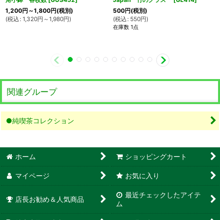
1,200
円
～1,800
円
(税別)
500
円
(税別)
(
税込
:
1,320
円
～1,980
円
)
(
税込
:
550
円
)
在庫数 1点
関連グループ
●純喫茶コレクション
ホーム
ショッピングカート
マイページ
お気に入り
最近チェックしたアイテ
店長お勧め＆人気商品
ム