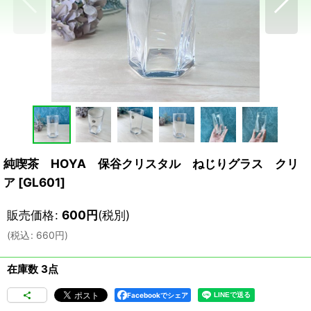
純喫茶 HOYA 保谷クリスタル ねじりグラス クリ
ア
[
GL601
]
販売価格
:
600
円
(税別)
(
税込
:
660
円
)
在庫数 3点
Facebookでシェア