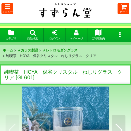
メニュー
カート
カテゴリ
商品検索
ログイン
マイページ
ご利用案内
ホーム
>
★ガラス製品
>
☆レトロモダングラス
>
純喫茶 HOYA 保谷クリスタル ねじりグラス クリア
純喫茶 HOYA 保谷クリスタル ねじりグラス ク
リア
[
GL601
]