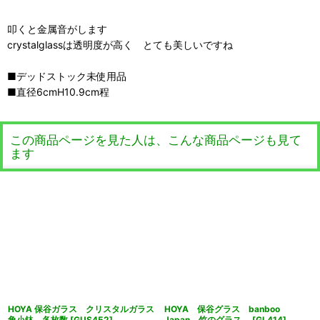
叩くと金属音がします
crystalglassは透明度が高く とても美しいですね
■デッドストック未使用品
■直径6cmH10.9cm程
この商品ページを見た人は、こんな商品ページも見て
ます
HOYA 保谷ガラス クリスタルガラス
HOYA 保谷グラス banboo
角小鉢 各枚数
[
GUS452
]
Japan 竹のグラス
[
GL414
]