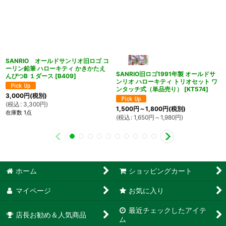
SANRIO オールドサンリオ旧ロゴ コ
ーリン鉛筆 ハローキティ かきかたえ
SANRIO旧ロゴ1991年製 オールドサ
んぴつB １ダース
[
B409
]
ンリオ ハローキティ トリオセット ワ
ンタッチ式（単品売り）
[
KT574
]
3,000
円
(税別)
(
税込
:
3,300
円
)
1,500
円
～1,800
円
(税別)
在庫数 1点
(
税込
:
1,650
円
～1,980
円
)
ホーム
ショッピングカート
マイページ
お気に入り
最近チェックしたアイテ
店長お勧め＆人気商品
ム