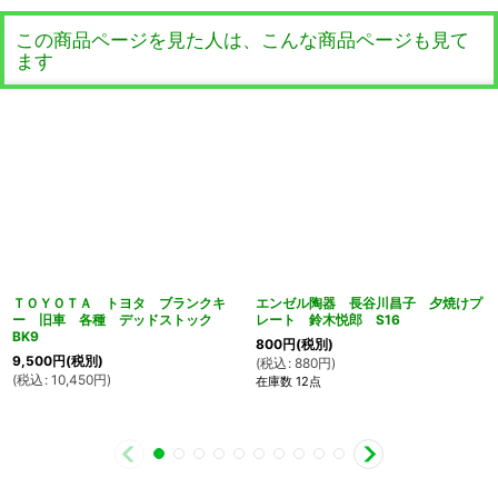
この商品ページを見た人は、こんな商品ページも見て
ます
ＴＯＹＯＴＡ トヨタ ブランクキ
エンゼル陶器 長谷川昌子 夕焼けプ
ー 旧車 各種 デッドストック
レート 鈴木悦郎 S16
BK9
800
円
(税別)
9,500
円
(税別)
(
税込
:
880
円
)
(
税込
:
10,450
円
)
在庫数 12点