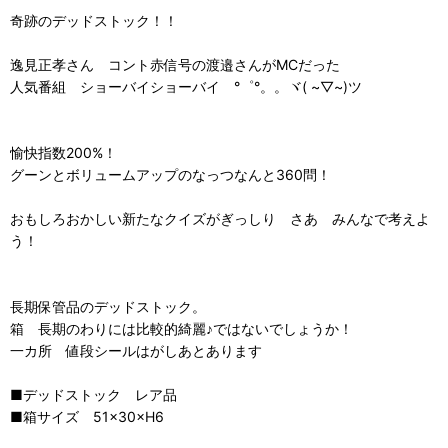
奇跡のデッドストック！！
逸見正孝さん コント赤信号の渡邉さんがMCだった
人気番組 ショーバイショーバイ °゜°。。ヾ( ~▽~)ツ
愉快指数200%！
グーンとボリュームアップのなっつなんと360問！
おもしろおかしい新たなクイズがぎっしり さあ みんなで考えよ
う！
長期保管品のデッドストック。
箱 長期のわりには比較的綺麗♪ではないでしょうか！
一カ所 値段シールはがしあとあります
■デッドストック レア品
■箱サイズ 51×30×H6