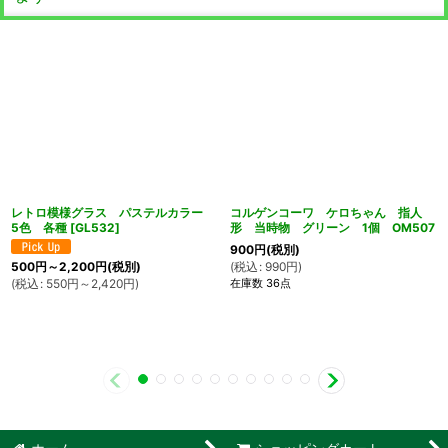
レトロ模様グラス パステルカラー
コルゲンコーワ ケロちゃん 指人
5色 各種
[
GL532
]
形 当時物 グリーン 1個 OM507
900
円
(税別)
(
税込
:
990
円
)
500
円
～2,200
円
(税別)
在庫数 36点
(
税込
:
550
円
～2,420
円
)