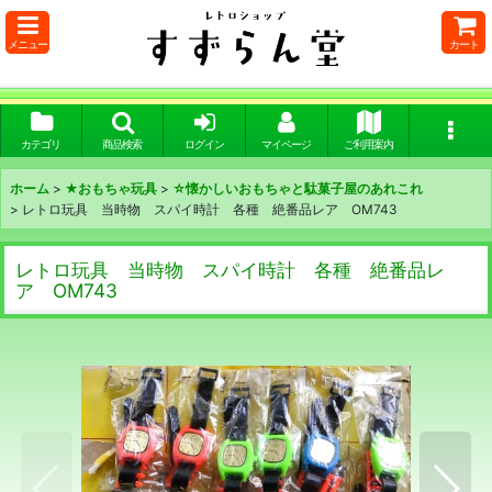
メニュー
カート
カテゴリ
商品検索
ログイン
マイページ
ご利用案内
ホーム
>
★おもちゃ玩具
>
☆懐かしいおもちゃと駄菓子屋のあれこれ
>
レトロ玩具 当時物 スパイ時計 各種 絶番品レア OM743
レトロ玩具 当時物 スパイ時計 各種 絶番品レ
ア OM743