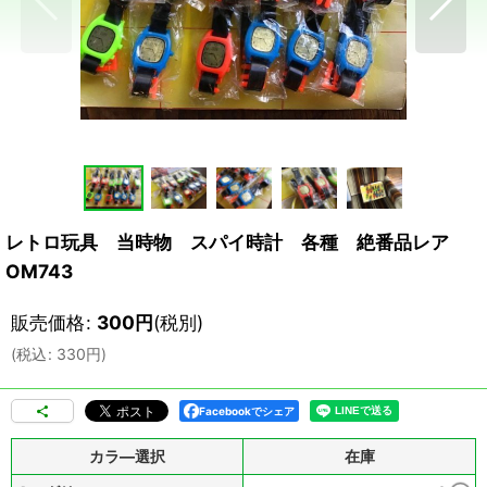
レトロ玩具 当時物 スパイ時計 各種 絶番品レア
OM743
販売価格
:
300
円
(税別)
(
税込
:
330
円
)
Facebookでシェア
カラ―選択
在庫