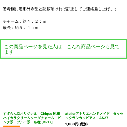
備考欄に定形外希望と記載頂ければ訂正してご連絡差し上げます
チャーム：約４．２ｃｍ
最長：約５．４ｃｍ
この商品ページを見た人は、こんな商品ページも見て
ます
すずらん堂オリジナル Chique 昭和
atelierアトリエハンドメイド タッセ
ハイカラクリームソーダチャーム ピ
ルクラシカルピアス AS27
ンク系 ブルー系 各種
[
DR17
]
1,600
円
(税別)