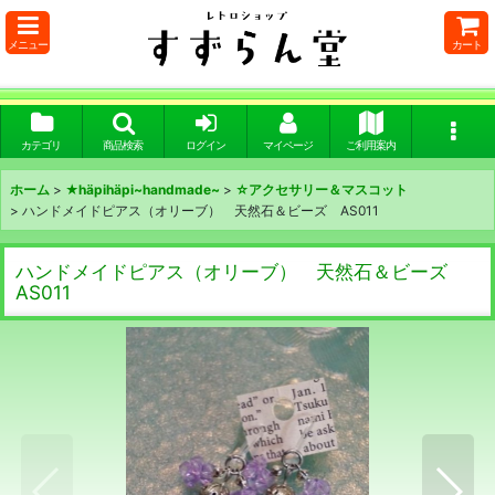
メニュー
カート
カテゴリ
商品検索
ログイン
マイページ
ご利用案内
ホーム
>
★häpihäpi~handmade~
>
☆アクセサリー＆マスコット
>
ハンドメイドピアス（オリーブ） 天然石＆ビーズ AS011
ハンドメイドピアス（オリーブ） 天然石＆ビーズ
AS011