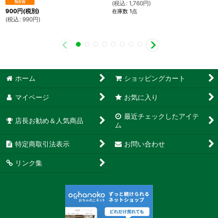
(
税込
:
1,760
円
)
900
円
(税別)
在庫数 1点
(
税込
:
990
円
)
ホーム
ショッピングカート
マイページ
お気に入り
最近チェックしたアイテ
店長お勧め＆人気商品
ム
特定商取引法表示
お問い合わせ
リンク集