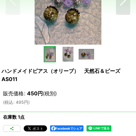
ハンドメイドピアス（オリーブ） 天然石＆ビーズ
AS011
販売価格
:
450
円
(税別)
(
税込
:
495
円
)
在庫数 1点
Facebookでシェア