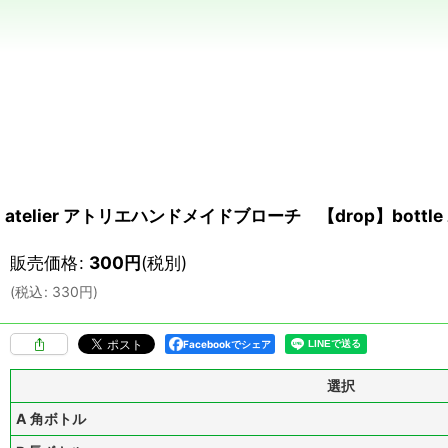
atelier アトリエハンドメイドブローチ 【drop】bottl
販売価格
:
300
円
(税別)
(
税込
:
330
円
)
Facebookでシェア
選択
A 角ボトル