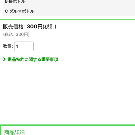
B 長ボトル
C ダルマボトル
販売価格
:
300
円
(税別)
(
税込
:
330
円
)
数量
:
返品特約に関する重要事項
商品詳細