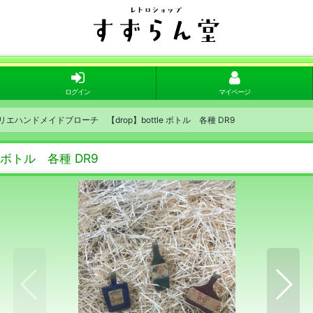
ログイン
マイページ
 アトリエハンドメイドブローチ 【drop】bottle ボトル 各種 DR9
e ボトル 各種 DR9