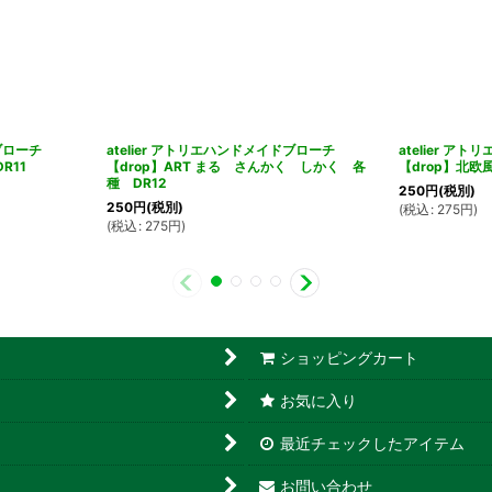
ドブローチ
atelier アトリエハンドメイドブローチ
atelier 
R11
【drop】ART まる さんかく しかく 各
【drop】北欧
種 DR12
250
円
(税別)
250
円
(税別)
(
税込
:
275
円
)
(
税込
:
275
円
)
ショッピングカート
お気に入り
最近チェックしたアイテム
お問い合わせ