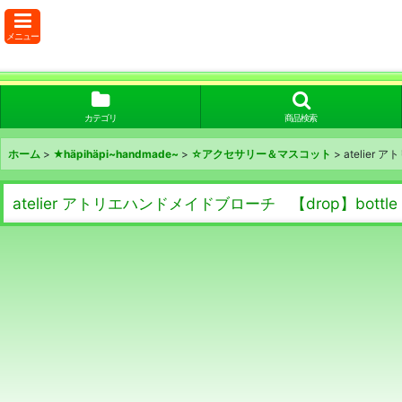
メニュー
カテゴリ
商品検索
ホーム
>
★häpihäpi~handmade~
>
☆アクセサリー＆マスコット
>
atelier
atelier アトリエハンドメイドブローチ 【drop】bottl