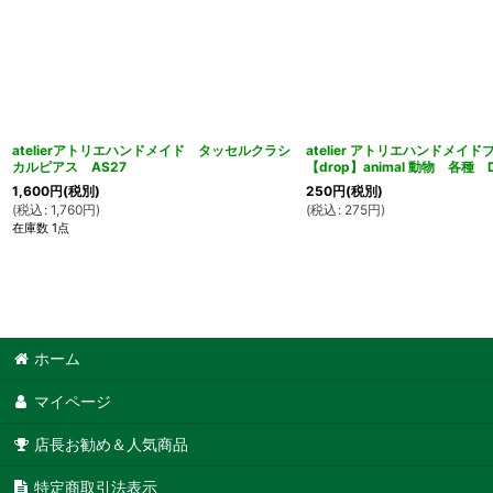
atelierアトリエハンドメイド タッセルクラシ
atelier アトリエハンドメイ
カルピアス AS27
【drop】animal 動物 各種 D
1,600
円
(税別)
250
円
(税別)
(
税込
:
1,760
円
)
(
税込
:
275
円
)
在庫数 1点
ホーム
マイページ
店長お勧め＆人気商品
特定商取引法表示