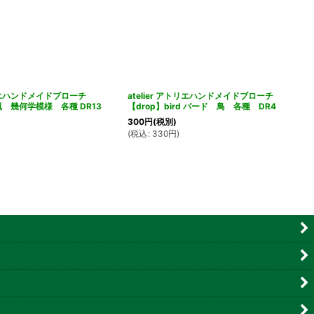
アトリエハンドメイドブローチ
atelier アトリエハンドメイドブローチ
風 幾何学模様 各種 DR13
【drop】bird バード 鳥 各種 DR4
300
円
(税別)
(
税込
:
330
円
)