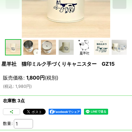
星羊社 猫印ミルク手づくりキャニスター GZ15
販売価格
:
1,800
円
(税別)
(
税込
:
1,980
円
)
在庫数 3点
Facebookでシェア
数量
: