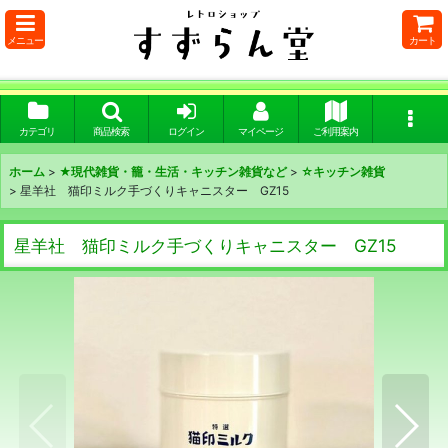
メニュー
カート
カテゴリ
商品検索
ログイン
マイページ
ご利用案内
ホーム
>
★現代雑貨・籠・生活・キッチン雑貨など
>
☆キッチン雑貨
>
星羊社 猫印ミルク手づくりキャニスター GZ15
星羊社 猫印ミルク手づくりキャニスター GZ15