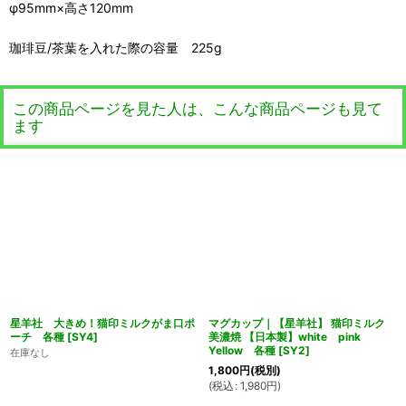
φ95mm×高さ120mm
珈琲豆/茶葉を入れた際の容量 225g
この商品ページを見た人は、こんな商品ページも見て
ます
星羊社 大きめ！猫印ミルクがま口ポ
マグカップ｜【星羊社】 猫印ミルク
ーチ 各種
[
SY4
]
美濃焼 【日本製】white pink
Yellow 各種
[
SY2
]
在庫なし
1,800
円
(税別)
(
税込
:
1,980
円
)