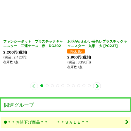
ファンシーポット プラスチックキャ
お花がかわいい黄色いプラスチックキ
ニスター 二連ケース 赤 DC392
ャニスター 丸形 大
[
PC237
]
2,200
円
(税別)
(
税込
:
2,420
円
)
2,900
円
(税別)
在庫数 1点
(
税込
:
3,190
円
)
在庫数 1点
関連グループ
●＊＊お値下げ商品＊＊ ＊＊ＳＡＬＥ＊＊