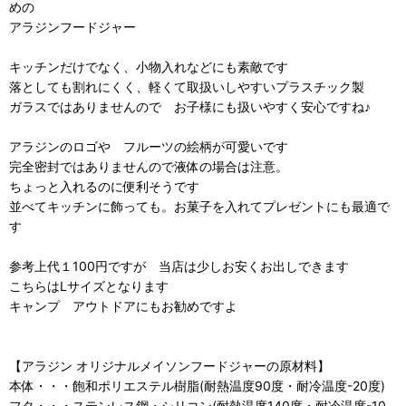
めの
アラジンフードジャー
キッチンだけでなく、小物入れなどにも素敵です
落としても割れにくく、軽くて取扱いしやすいプラスチック製
ガラスではありませんので お子様にも扱いやすく安心ですね♪
アラジンのロゴや フルーツの絵柄が可愛いです
完全密封ではありませんので液体の場合は注意。
ちょっと入れるのに便利そうです
並べてキッチンに飾っても。お菓子を入れてプレゼントにも最適で
す
参考上代１100円ですが 当店は少しお安くお出しできます
こちらはLサイズとなります
キャンプ アウトドアにもお勧めですよ
【アラジン オリジナルメイソンフードジャーの原材料】
本体・・・飽和ポリエステル樹脂(耐熱温度90度・耐冷温度-20度)
フタ・・・ステンレス鋼・シリコン(耐熱温度140度・耐冷温度-10