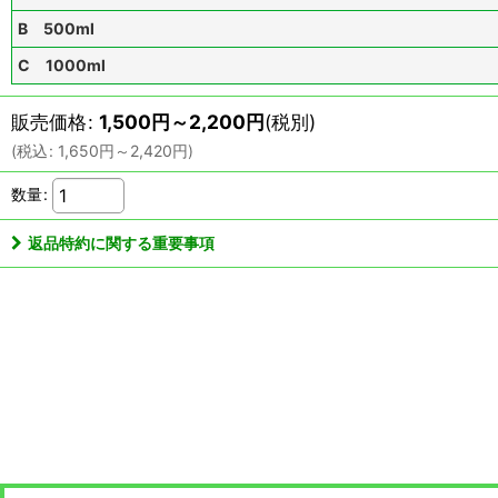
B 500ml
C 1000ml
販売価格
:
1,500
円
～2,200
円
(税別)
(
税込
:
1,650
円
～2,420
円
)
数量
:
返品特約に関する重要事項