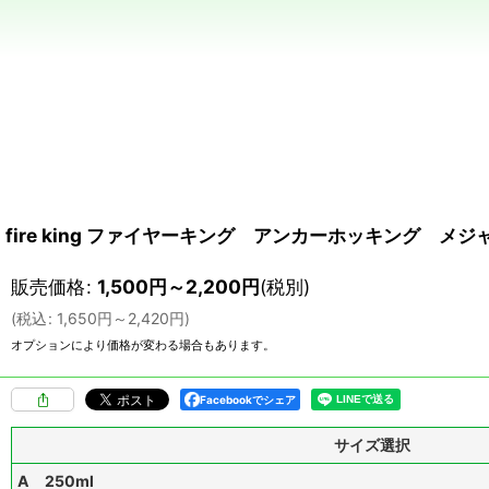
fire king ファイヤーキング アンカーホッキング メジャー
販売価格
:
1,500
円
～2,200
円
(税別)
(
税込
:
1,650
円
～2,420
円
)
オプションにより価格が変わる場合もあります。
Facebookでシェア
サイズ選択
A 250ml