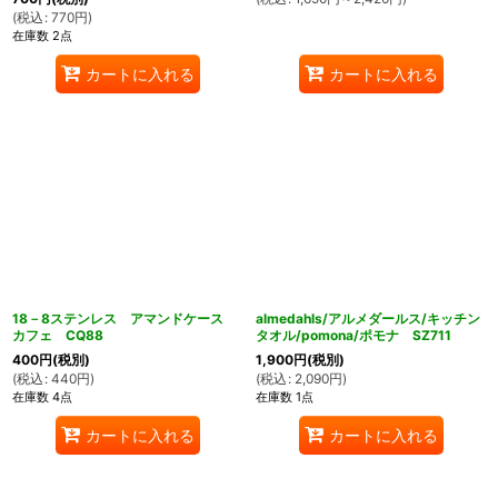
(
税込
:
770
円
)
在庫数 2点
カートに入れる
カートに入れる
18－8ステンレス アマンドケース
almedahls/アルメダールス/キッチン
カフェ CQ88
タオル/pomona/ポモナ SZ711
400
円
(税別)
1,900
円
(税別)
(
税込
:
440
円
)
(
税込
:
2,090
円
)
在庫数 4点
在庫数 1点
カートに入れる
カートに入れる