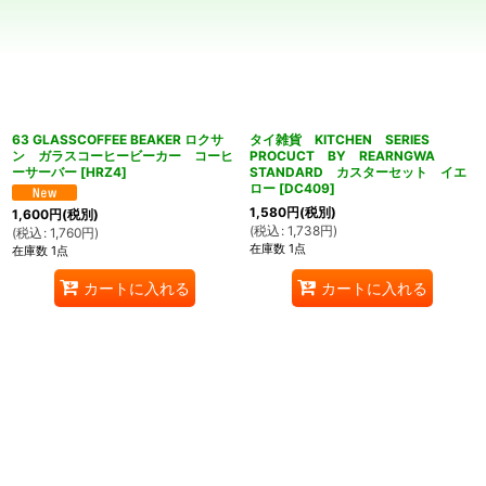
並び順
:
絞り込む
63 GLASSCOFFEE BEAKER ロクサ
タイ雑貨 KITCHEN SERIES
ン ガラスコーヒービーカー コーヒ
PROCUCT BY REARNGWA
ーサーバー
[
HRZ4
]
STANDARD カスターセット イエ
ロー
[
DC409
]
1,580
円
(税別)
1,600
円
(税別)
(
税込
:
1,738
円
)
(
税込
:
1,760
円
)
在庫数 1点
在庫数 1点
カートに入れる
カートに入れる