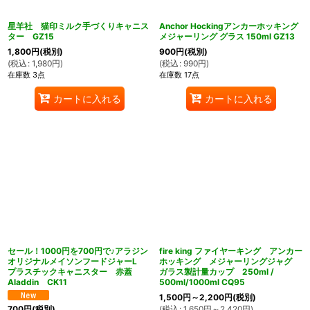
星羊社 猫印ミルク手づくりキャニス
Anchor Hockingアンカーホッキング
ター GZ15
メジャーリング グラス 150ml GZ13
1,800
円
(税別)
900
円
(税別)
(
税込
:
1,980
円
)
(
税込
:
990
円
)
在庫数 3点
在庫数 17点
カートに入れる
カートに入れる
セール！1000円を700円で♪アラジン
fire king ファイヤーキング アンカー
オリジナルメイソンフードジャーL
ホッキング メジャーリングジャグ
プラスチックキャニスター 赤蓋
ガラス製計量カップ 250ml /
Aladdin CK11
500ml/1000ml CQ95
1,500
円
～2,200
円
(税別)
(
税込
:
1,650
円
～2,420
円
)
700
円
(税別)