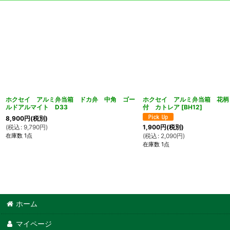
ホクセイ アルミ弁当箱 ドカ弁 中角 ゴー
ホクセイ アルミ弁当箱 花柄
ルドアルマイト D33
付 カトレア
[
BH12
]
8,900
円
(税別)
(
税込
:
9,790
円
)
1,900
円
(税別)
在庫数 1点
(
税込
:
2,090
円
)
在庫数 1点
ホーム
マイページ