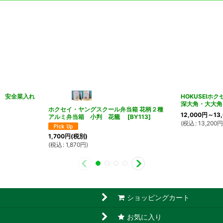
 安全菜入れ
HOKUSEI
深大角・大大角
ホクセイ・ヤングスクール弁当箱 花柄２種
12,000
円
～13
アルミ弁当箱 小判 花籠
[
BY113
]
(
税込
:
13,200
1,700
円
(税別)
(
税込
:
1,870
円
)
ショッピングカート
お気に入り