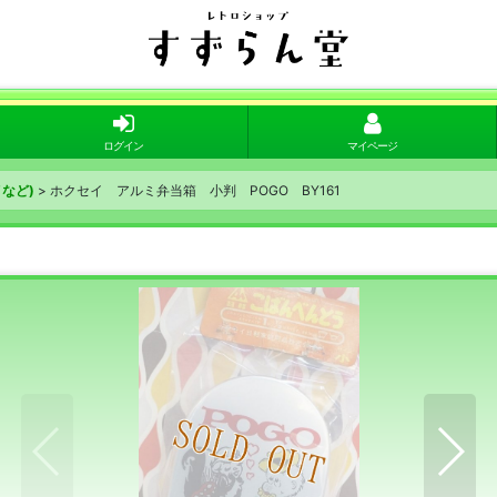
ログイン
マイページ
など)
>
ホクセイ アルミ弁当箱 小判 POGO BY161