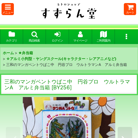
メニュー
カート
カテゴリ
商品検索
ログイン
マイページ
ご利用案内
ホーム
>
★弁当箱
>
☆アルミ小判型・ヤングスクール(キャラクター・レアアニメなど)
>
三和のマンガベントウばこ中 円谷プロ ウルトラマンA アルミ弁当箱
三和のマンガベントウばこ中 円谷プロ ウルトラマ
ンA アルミ弁当箱
[
BY256
]