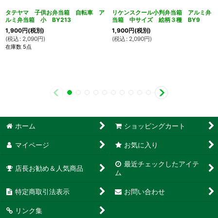
タテヤマ 子供お弁当箱 自転車 ア
リケンスクール小判弁当箱 アルミ弁
ルミ弁当箱 小 BY213
当箱 中サイズ 絵柄３種 BY9
1,900
円
(税別)
1,900
円
(税別)
(
税込
:
2,090
円
)
(
税込
:
2,090
円
)
在庫数 5点
ホーム
ショッピングカート
マイページ
お気に入り
最近チェックしたアイテ
店長お勧め＆人気商品
ム
特定商取引法表示
お問い合わせ
リンク集