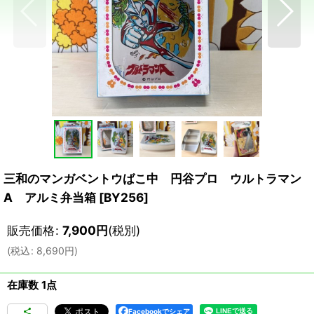
三和のマンガベントウばこ中 円谷プロ ウルトラマン
A アルミ弁当箱
[
BY256
]
販売価格
:
7,900
円
(税別)
(
税込
:
8,690
円
)
在庫数 1点
Facebookでシェア