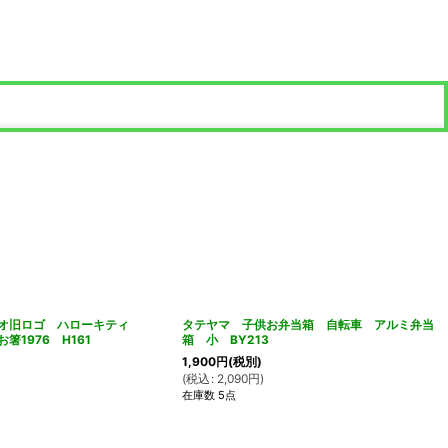
ンリオ旧ロゴ ハローキティ
タテヤマ 子供お弁当箱 自転車 アルミ弁当
 お箸1976 H161
箱 小 BY213
1,900
円
(税別)
(
税込
:
2,090
円
)
在庫数 5点