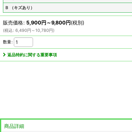
Ｂ （キズあり）
販売価格
:
5,900
円
～9,800
円
(税別)
(
税込
:
6,490
円
～10,780
円
)
数量
:
返品特約に関する重要事項
商品詳細