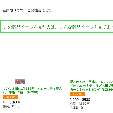
在庫限りです この機会にぜひ♪
この商品ページを見た人は、こんな商品ページも見てま
愛されY2K・平成レトロ。200
リオ ハローキティ 子ども用プ
サンリオ旧ロゴ1989年 ハローキティ箸入
ガー 3本セット ピンク
[
SZ899
れ 箸箱 2種
[
HI298
]
1,500
円
(税別)
100
円
(税別)
(
税込
:
1,650
円
)
(
税込
:
110
円
)
在庫数 1点