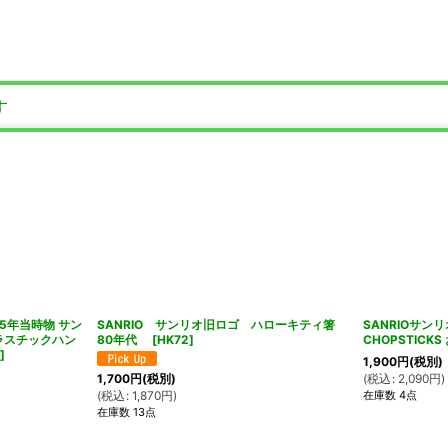
す
5年当時物 サン
SANRIO サンリオ旧ロゴ ハローキティ箸
SANRIOサ
ラスチックハン
80年代
[
HK72
]
CHOPSTICKS
]
1,900
円
(税別)
(
税込
:
2,090
円
)
1,700
円
(税別)
在庫数 4点
(
税込
:
1,870
円
)
在庫数 13点