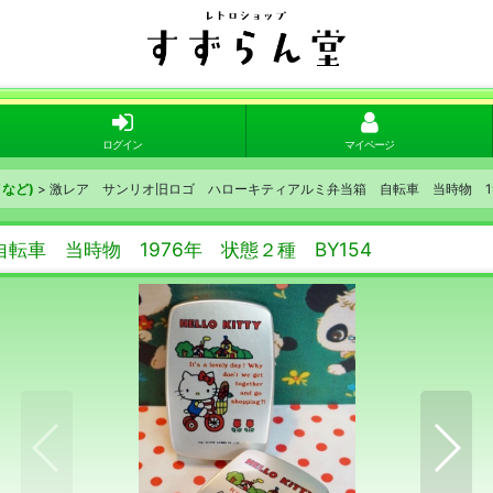
ログイン
マイページ
など)
>
激レア サンリオ旧ロゴ ハローキティアルミ弁当箱 自転車 当時物 197
車 当時物 1976年 状態２種 BY154