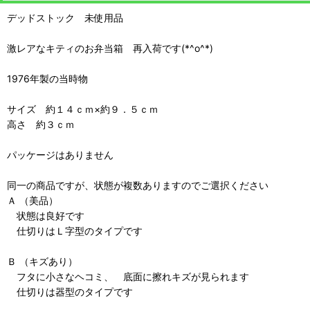
デッドストック 未使用品
激レアなキティのお弁当箱 再入荷です(*^o^*)
1976年製の当時物
サイズ 約１４ｃｍ×約９．５ｃｍ
高さ 約３ｃｍ
パッケージはありません
同一の商品ですが、状態が複数ありますのでご選択ください
Ａ （美品）
状態は良好です
仕切りはＬ字型のタイプです
Ｂ （キズあり）
フタに小さなヘコミ、 底面に擦れキズが見られます
仕切りは器型のタイプです