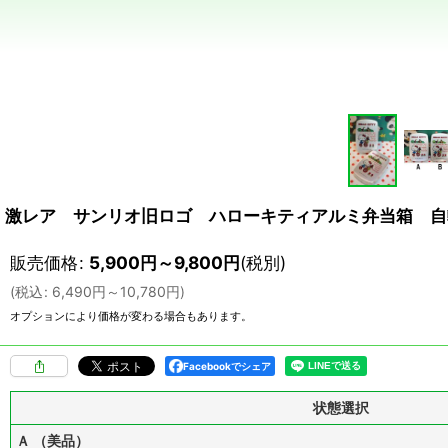
激レア サンリオ旧ロゴ ハローキティアルミ弁当箱 自転車
販売価格
:
5,900
円
～9,800
円
(税別)
(
税込
:
6,490
円
～10,780
円
)
オプションにより価格が変わる場合もあります。
Facebookでシェア
状態選択
Ａ （美品）